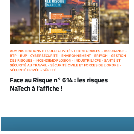
ADMINISTRATIONS ET COLLECTIVITÉS TERRITORIALES - ASSURANCE -
BTP - BUP - CYBERSÉCURITÉ - ENVIRONNEMENT - ERP/IGH - GESTION
DES RISQUES - INCENDIE/EXPLOSION - INDUSTRIE/ICPE - SANTÉ ET
SÉCURITÉ AU TRAVAIL - SÉCURITÉ CIVILE ET FORCES DE L'ORDRE -
SÉCURITÉ PRIVÉE - SÛRETÉ
Face au Risque n° 614 : les risques
NaTech à l’affiche !