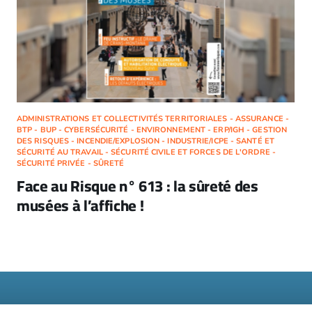
ADMINISTRATIONS ET COLLECTIVITÉS TERRITORIALES - ASSURANCE -
BTP - BUP - CYBERSÉCURITÉ - ENVIRONNEMENT - ERP/IGH - GESTION
DES RISQUES - INCENDIE/EXPLOSION - INDUSTRIE/ICPE - SANTÉ ET
SÉCURITÉ AU TRAVAIL - SÉCURITÉ CIVILE ET FORCES DE L'ORDRE -
SÉCURITÉ PRIVÉE - SÛRETÉ
Face au Risque n° 613 : la sûreté des
musées à l’affiche !