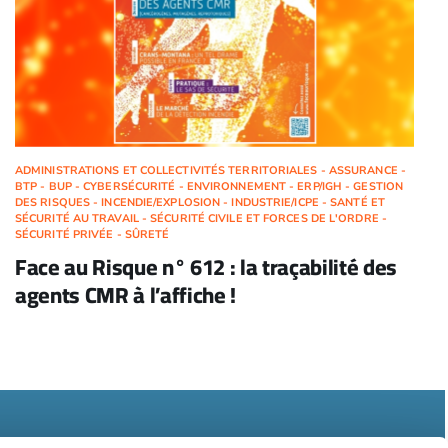
ADMINISTRATIONS ET COLLECTIVITÉS TERRITORIALES - ASSURANCE -
BTP - BUP - CYBERSÉCURITÉ - ENVIRONNEMENT - ERP/IGH - GESTION
DES RISQUES - INCENDIE/EXPLOSION - INDUSTRIE/ICPE - SANTÉ ET
SÉCURITÉ AU TRAVAIL - SÉCURITÉ CIVILE ET FORCES DE L'ORDRE -
SÉCURITÉ PRIVÉE - SÛRETÉ
Face au Risque n° 612 : la traçabilité des
agents CMR à l’affiche !