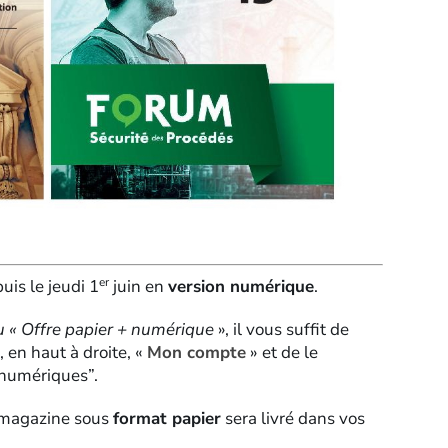
er
is le jeudi 1
juin en
version numérique
.
u
« Offre papier + numérique
», il vous suffit de
, en haut à droite, «
Mon compte
» et de le
 numériques”.
e magazine sous
format papier
sera livré dans vos