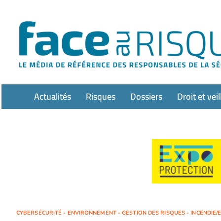
Passer
au
contenu
Actualités
Risques
Dossiers
Droit et veil
CYBERSÉCURITÉ - ENVIRONNEMENT - GESTION DES RISQUES - INCENDIE/E