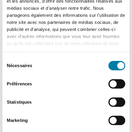
et les annonces, d'offrir des fonctionnalités relatives aux
feuilleter le flipbook ci-dessous et
médias sociaux et d'analyser notre trafic. Nous
choisissez le plein écran pour plus
partageons également des informations sur l'utilisation de
notre site avec nos partenaires de médias sociaux, de
de confort.
publicité et d'analyse, qui peuvent combiner celles-ci
Pour le faire apparaître en plein
avec d'autres informations que vous leur avez fournies
ou qu'ils ont collectées lors de votre utilisation de leurs
écran, cliquez sur le bouton “Full
services.
screen” dans la barre d’outils
Sélection
située sous le flipbook.
Nécessaires
du
consentement
Commandez vos flipbook
Préférences
Statistiques
Marketing