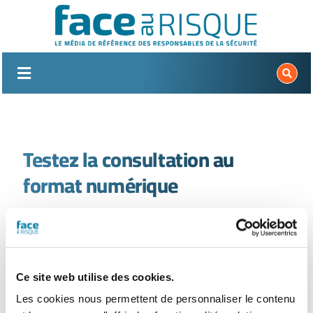
Passer
au
contenu
Testez la consultation au
format numérique
le magazine face au risque au
format flipbook
Ce site web utilise des cookies.
Les cookies nous permettent de personnaliser le contenu
Cliquez sur les flèches pour