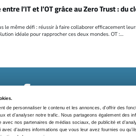
 entre l’IT et l’OT grâce au Zero Trust : du 
s le même défi : réussir à faire collaborer efficacement leu
solution idéale pour rapprocher ces deux mondes. OT :…
okies.
t de personnaliser le contenu et les annonces, d'offrir des fonct
ux et d'analyser notre trafic. Nous partageons également des in
t
Kit média
Nos partenaires
Qui sommes-nous ?
Mentions 
site avec nos partenaires de médias sociaux, de publicité et d'anal
 avec d'autres informations que vous leur avez fournies ou qu'il
Suivez-nous également sur les réseaux sociaux