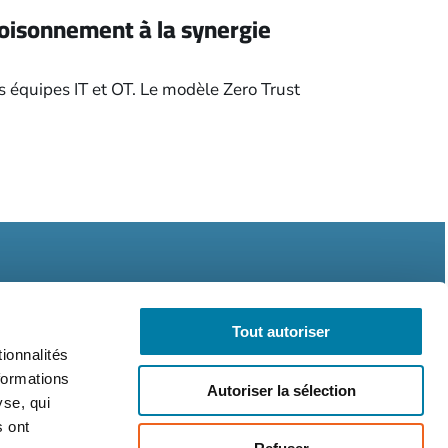
cloisonnement à la synergie
rs équipes IT et OT. Le modèle Zero Trust
Tout autoriser
ionnalités
formations
légales
CGV
RGPD
Autoriser la sélection
yse, qui
s ont