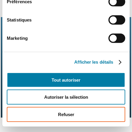
Préférences
Statistiques
Marketing
Abonnements
Contact
Kit média
Afficher les détails
Nos partenaires
Qui sommes-nous ?
Mentions légales
CGV
RGPD
Suivez-nous également sur les réseaux sociaux
Tout autoriser
Autoriser la sélection
Refuser