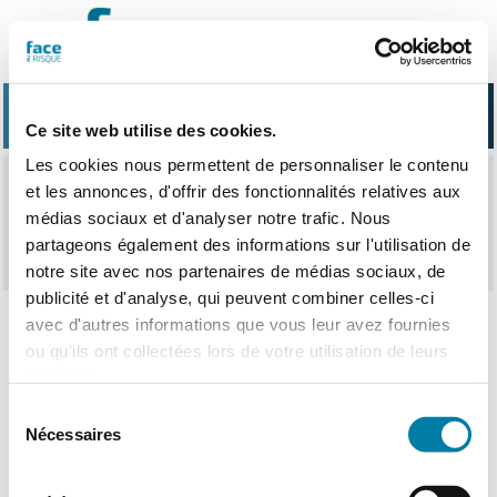
Passer
au
contenu
Ce site web utilise des cookies.
Les cookies nous permettent de personnaliser le contenu
et les annonces, d'offrir des fonctionnalités relatives aux
sondage
médias sociaux et d'analyser notre trafic. Nous
partageons également des informations sur l'utilisation de
notre site avec nos partenaires de médias sociaux, de
publicité et d'analyse, qui peuvent combiner celles-ci
avec d'autres informations que vous leur avez fournies
ou qu'ils ont collectées lors de votre utilisation de leurs
Nothing Found
services.
Sélection
Nécessaires
du
consentement