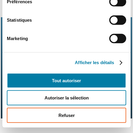
Préférences
Statistiques
Marketing
Abonnements
Contact
Kit média
Afficher les détails
Nos partenaires
Qui sommes-nous ?
Mentions légales
CGV
RGPD
Suivez-nous également sur les réseaux sociaux
Tout autoriser
Autoriser la sélection
Refuser