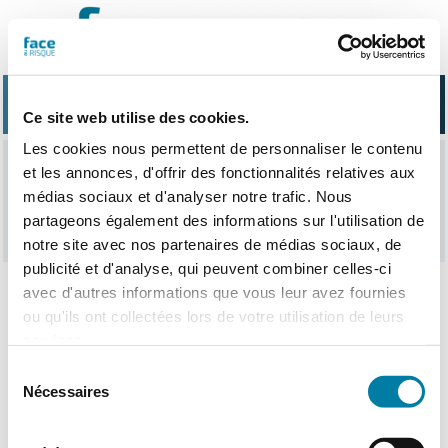
Passer
au
contenu
Ce site web utilise des cookies.
Les cookies nous permettent de personnaliser le contenu
et les annonces, d'offrir des fonctionnalités relatives aux
sécurité élec
médias sociaux et d'analyser notre trafic. Nous
partageons également des informations sur l'utilisation de
notre site avec nos partenaires de médias sociaux, de
publicité et d'analyse, qui peuvent combiner celles-ci
avec d'autres informations que vous leur avez fournies
ou qu'ils ont collectées lors de votre utilisation de leurs
Nothing Found
services.
Sélection
Nécessaires
du
consentement