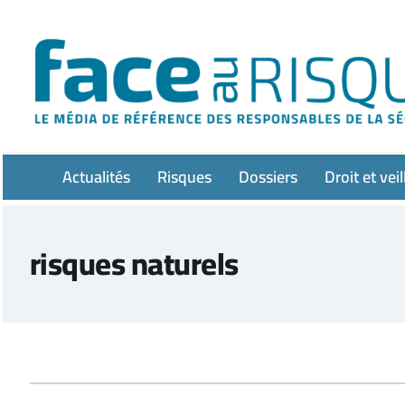
Passer
au
contenu
Actualités
Risques
Dossiers
Droit et veil
risques naturels