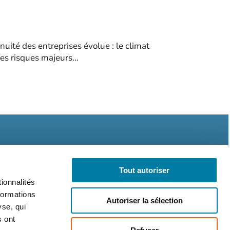
uité des entreprises évolue : le climat
 des risques majeurs…
Tout autoriser
ionnalités
formations
légales
CGV
RGPD
Autoriser la sélection
yse, qui
s ont