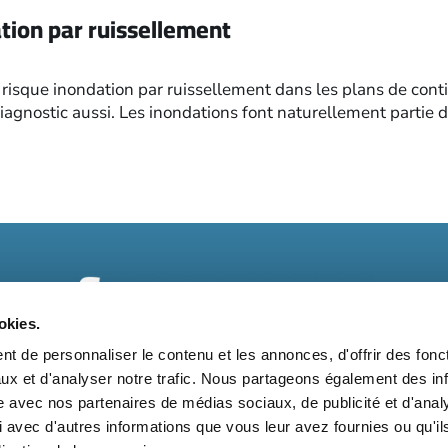
tion par ruissellement
risque inondation par ruissellement dans les plans de contin
diagnostic aussi. Les inondations font naturellement partie
okies.
t de personnaliser le contenu et les annonces, d'offrir des fonct
ux et d'analyser notre trafic. Nous partageons également des in
t
Kit média
Nos partenaires
Qui sommes-nous ?
Mentions 
site avec nos partenaires de médias sociaux, de publicité et d'anal
 avec d'autres informations que vous leur avez fournies ou qu'il
Suivez-nous également sur les réseaux sociaux