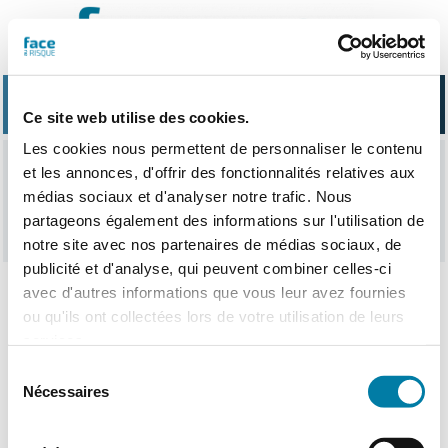
Passer
au
contenu
Ce site web utilise des cookies.
Les cookies nous permettent de personnaliser le contenu
et les annonces, d'offrir des fonctionnalités relatives aux
lombalgie
médias sociaux et d'analyser notre trafic. Nous
partageons également des informations sur l'utilisation de
notre site avec nos partenaires de médias sociaux, de
publicité et d'analyse, qui peuvent combiner celles-ci
avec d'autres informations que vous leur avez fournies
ou qu'ils ont collectées lors de votre utilisation de leurs
Nothing Found
services.
Sélection
Nécessaires
du
consentement