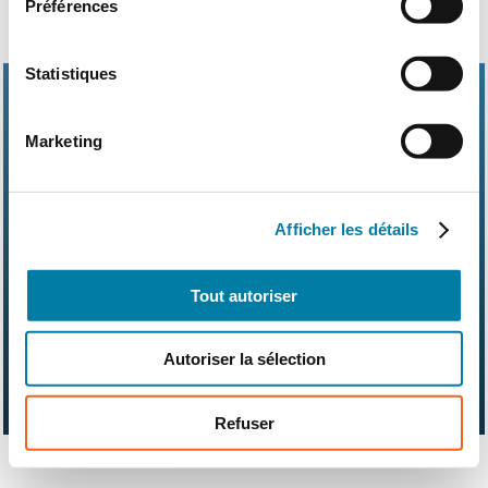
Préférences
Statistiques
Marketing
Abonnements
Contact
Kit média
Afficher les détails
Nos partenaires
Qui sommes-nous ?
Mentions légales
CGV
RGPD
Suivez-nous également sur les réseaux sociaux
Tout autoriser
Autoriser la sélection
Refuser