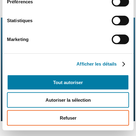
Préférences
Statistiques
Marketing
Abonnements
Contact
Kit média
Afficher les détails
Nos partenaires
Qui sommes-nous ?
Mentions légales
CGV
RGPD
Suivez-nous également sur les réseaux sociaux
Tout autoriser
Autoriser la sélection
Refuser