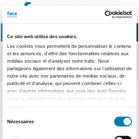
Passer
au
contenu
Ce site web utilise des cookies.
Les cookies nous permettent de personnaliser le contenu
et les annonces, d'offrir des fonctionnalités relatives aux
lapi
médias sociaux et d'analyser notre trafic. Nous
partageons également des informations sur l'utilisation de
notre site avec nos partenaires de médias sociaux, de
publicité et d'analyse, qui peuvent combiner celles-ci
avec d'autres informations que vous leur avez fournies
ou qu'ils ont collectées lors de votre utilisation de leurs
Nothing Found
services.
Sélection
Nécessaires
du
consentement