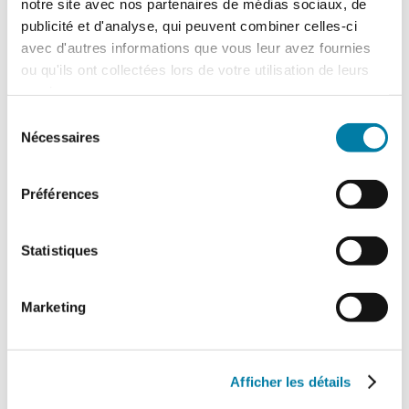
notre site avec nos partenaires de médias sociaux, de
publicité et d'analyse, qui peuvent combiner celles-ci
avec d'autres informations que vous leur avez fournies
ou qu'ils ont collectées lors de votre utilisation de leurs
services.
Sélection
Nécessaires
du
consentement
Avis d’expert : “Favoriser
l’innovation”
Préférences
FAR
21 octobre 2022
Statistiques
Pierre-Nicolas Mauger, référent technique
études ISI désenfumage au département Feu
et Environnement à CNPP, nous donne son
Marketing
avis sur le système de dérogations actuel et
sur ce que va changer la loi Essoc. …
Afficher les détails