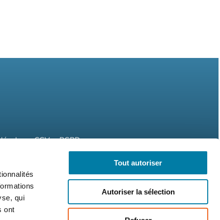
légales
CGV
RGPD
Tout autoriser
ionnalités
formations
Autoriser la sélection
yse, qui
s ont