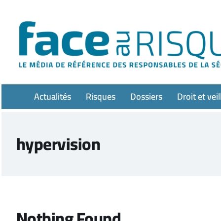
Passer
au
contenu
Actualités
Risques
Dossiers
Droit et veil
hypervision
Nothing Found