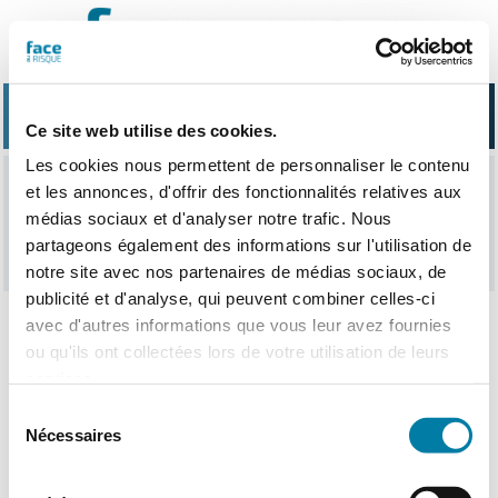
Passer
au
contenu
Ce site web utilise des cookies.
Les cookies nous permettent de personnaliser le contenu
et les annonces, d'offrir des fonctionnalités relatives aux
gouvernance
médias sociaux et d'analyser notre trafic. Nous
partageons également des informations sur l'utilisation de
notre site avec nos partenaires de médias sociaux, de
publicité et d'analyse, qui peuvent combiner celles-ci
avec d'autres informations que vous leur avez fournies
ou qu'ils ont collectées lors de votre utilisation de leurs
Nothing Found
services.
Sélection
Nécessaires
du
consentement