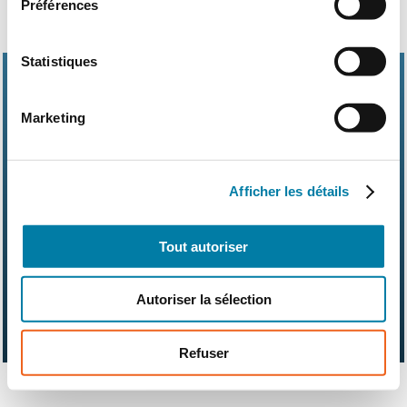
Préférences
Statistiques
Marketing
Abonnements
Contact
Kit média
Afficher les détails
Nos partenaires
Qui sommes-nous ?
Mentions légales
CGV
RGPD
Suivez-nous également sur les réseaux sociaux
Tout autoriser
Autoriser la sélection
Refuser