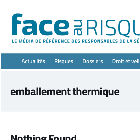
Passer
au
contenu
Actualités
Risques
Dossiers
Droit et veil
emballement thermique
Nothing Found