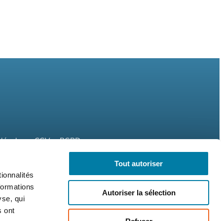
légales
CGV
RGPD
Tout autoriser
ionnalités
formations
Autoriser la sélection
yse, qui
s ont