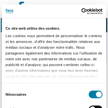
Passer
au
contenu
Ce site web utilise des cookies.
Les cookies nous permettent de personnaliser le contenu
et les annonces, d'offrir des fonctionnalités relatives aux
discothèque
médias sociaux et d'analyser notre trafic. Nous
partageons également des informations sur l'utilisation de
notre site avec nos partenaires de médias sociaux, de
publicité et d'analyse, qui peuvent combiner celles-ci
avec d'autres informations que vous leur avez fournies
ou qu'ils ont collectées lors de votre utilisation de leurs
Nothing Found
services.
Sélection
Nécessaires
du
consentement