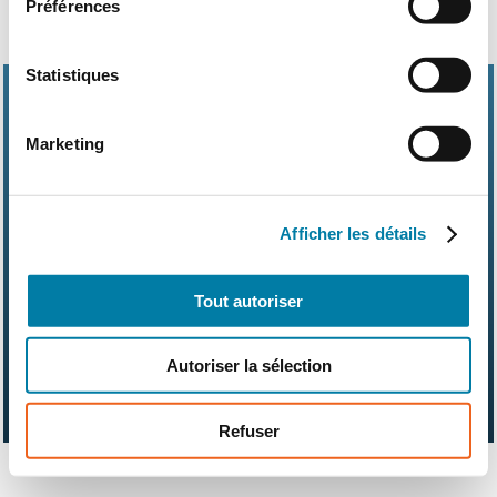
Préférences
Statistiques
Marketing
Abonnements
Contact
Kit média
Afficher les détails
Nos partenaires
Qui sommes-nous ?
Mentions légales
CGV
RGPD
Suivez-nous également sur les réseaux sociaux
Tout autoriser
Autoriser la sélection
Refuser