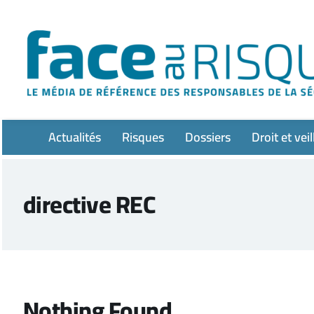
Passer
au
contenu
Actualités
Risques
Dossiers
Droit et veil
directive REC
Nothing Found