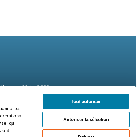
légales
CGV
RGPD
Tout autoriser
ionnalités
formations
Autoriser la sélection
yse, qui
s ont