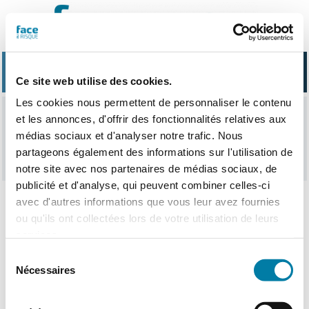
Passer
au
contenu
Ce site web utilise des cookies.
Les cookies nous permettent de personnaliser le contenu
et les annonces, d'offrir des fonctionnalités relatives aux
défibrillateur
médias sociaux et d'analyser notre trafic. Nous
partageons également des informations sur l'utilisation de
notre site avec nos partenaires de médias sociaux, de
publicité et d'analyse, qui peuvent combiner celles-ci
avec d'autres informations que vous leur avez fournies
ou qu'ils ont collectées lors de votre utilisation de leurs
Nothing Found
services.
Sélection
Nécessaires
du
consentement