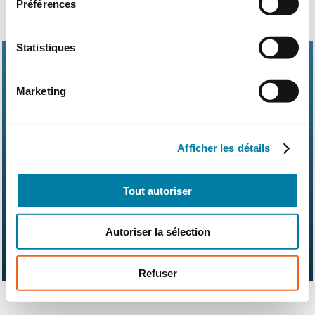
Préférences
Statistiques
Marketing
Abonnements
Contact
Kit média
Afficher les détails
Nos partenaires
Qui sommes-nous ?
Mentions légales
CGV
RGPD
Suivez-nous également sur les réseaux sociaux
Tout autoriser
Autoriser la sélection
Refuser