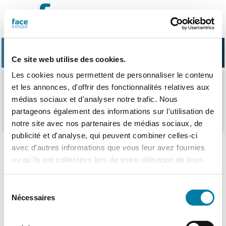
Passer
au
contenu
Ce site web utilise des cookies.
Les cookies nous permettent de personnaliser le contenu
et les annonces, d'offrir des fonctionnalités relatives aux
catastrophe industrielle
médias sociaux et d'analyser notre trafic. Nous
partageons également des informations sur l'utilisation de
notre site avec nos partenaires de médias sociaux, de
publicité et d'analyse, qui peuvent combiner celles-ci
avec d'autres informations que vous leur avez fournies
ou qu'ils ont collectées lors de votre utilisation de leurs
Nothing Found
services.
Sélection
Nécessaires
du
consentement