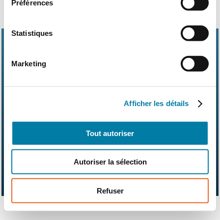
Préférences
Statistiques
Marketing
Abonnements
Contact
Kit média
Afficher les détails
Nos partenaires
Qui sommes-nous ?
Mentions légales
CGV
RGPD
Suivez-nous également sur les réseaux sociaux
Tout autoriser
Autoriser la sélection
Refuser