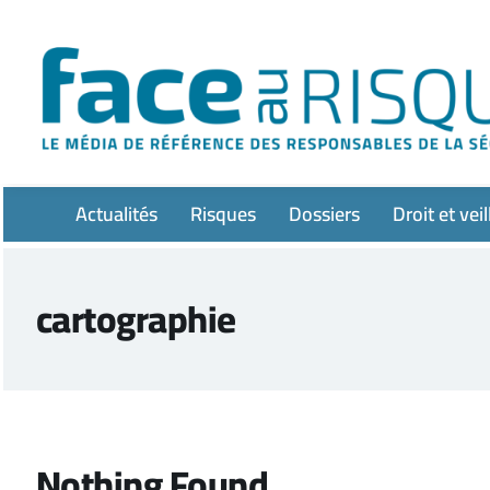
Passer
au
contenu
Actualités
Risques
Dossiers
Droit et veil
cartographie
Nothing Found