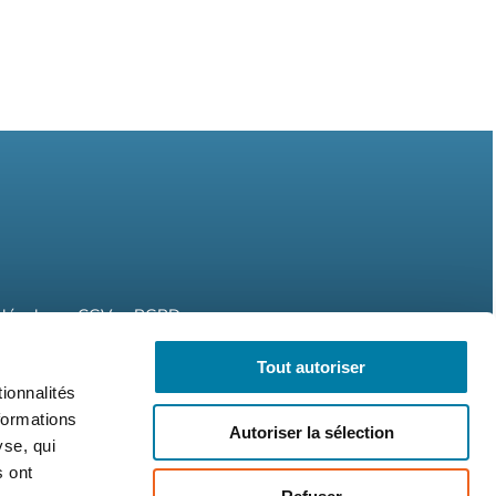
légales
CGV
RGPD
Tout autoriser
ionnalités
formations
Autoriser la sélection
yse, qui
s ont