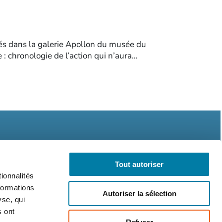
sés dans la galerie Apollon du musée du
 : chronologie de l’action qui n’aura…
Tout autoriser
ionnalités
formations
légales
CGV
RGPD
Autoriser la sélection
yse, qui
s ont