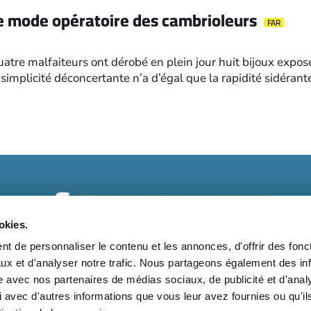
 le mode opératoire des cambrioleurs
FAR
atre malfaiteurs ont dérobé en plein jour huit bijoux expo
 simplicité déconcertante n’a d’égal que la rapidité sidérante
okies.
t de personnaliser le contenu et les annonces, d'offrir des fonct
ux et d'analyser notre trafic. Nous partageons également des in
t
Kit média
Nos partenaires
Qui sommes-nous ?
Mentions 
site avec nos partenaires de médias sociaux, de publicité et d'anal
 avec d'autres informations que vous leur avez fournies ou qu'il
Suivez-nous également sur les réseaux sociaux