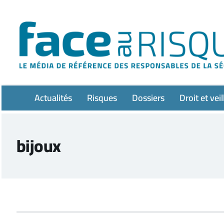
Passer
au
contenu
Actualités
Risques
Dossiers
Droit et veil
bijoux