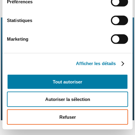
Préférences
Statistiques
Marketing
Abonnements
Contact
Kit média
Afficher les détails
Nos partenaires
Qui sommes-nous ?
Mentions légales
CGV
RGPD
Suivez-nous également sur les réseaux sociaux
Tout autoriser
Autoriser la sélection
Refuser