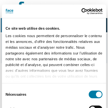
Passer
au
contenu
Ce site web utilise des cookies.
Les cookies nous permettent de personnaliser le contenu
et les annonces, d'offrir des fonctionnalités relatives aux
authentification
médias sociaux et d'analyser notre trafic. Nous
partageons également des informations sur l'utilisation de
notre site avec nos partenaires de médias sociaux, de
publicité et d'analyse, qui peuvent combiner celles-ci
avec d'autres informations que vous leur avez fournies
ou qu'ils ont collectées lors de votre utilisation de leurs
Nothing Found
services.
Sélection
Nécessaires
du
consentement