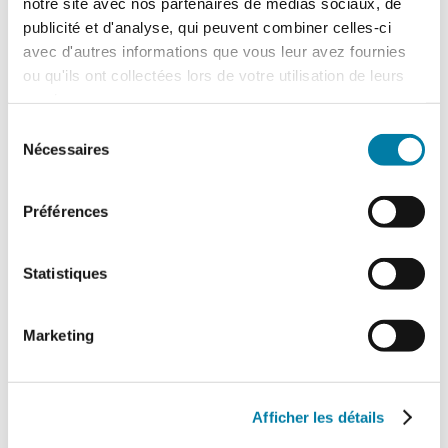
notre site avec nos partenaires de médias sociaux, de
AXIMA SECURITE INCENDIE
publicité et d'analyse, qui peuvent combiner celles-ci
avec d'autres informations que vous leur avez fournies
9 avril 2024
ou qu'ils ont collectées lors de votre utilisation de leurs
services.
Sélection
Nécessaires
du
consentement
Préférences
Statistiques
Marketing
Afficher les détails