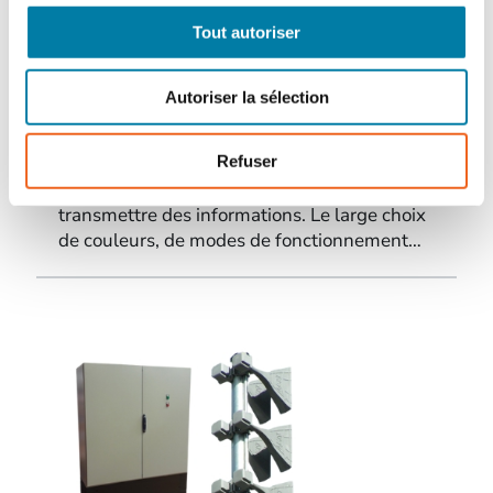
Feux d’alerte et de signalisation
PBV2
Tout autoriser
FAR
22 janvier 2024
Autoriser la sélection
Les feux PBV2 sont des feux pyramidales
offrant une diffusion de la lumière à 360°.
Disponibles en version LED ou xénon, les
Refuser
feux PBV2 permettent d'alerter ou de
transmettre des informations. Le large choix
de couleurs, de modes de fonctionnement…