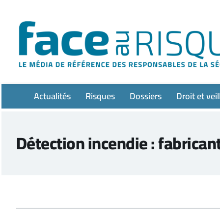
Passer
au
contenu
Actualités
Risques
Dossiers
Droit et veil
Détection incendie : fabrican