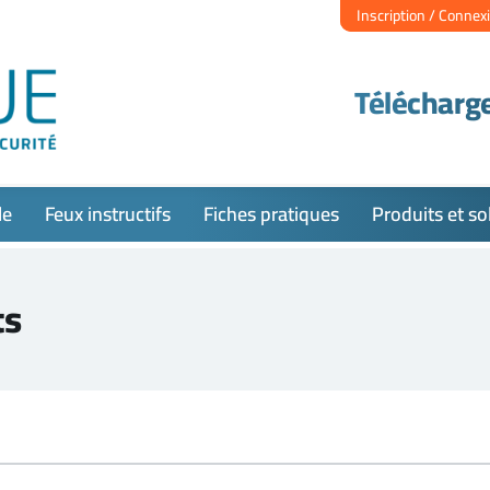
Inscription / Connex
Télécharge
le
Feux instructifs
Fiches pratiques
Produits et so
ts