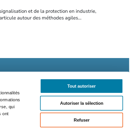
ignalisation et de la protection en industrie,
'articule autour des méthodes agiles…
Tout autoriser
ionnalités
formations
Autoriser la sélection
légales
CGV
RGPD
yse, qui
s ont
Refuser