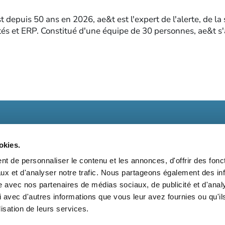
depuis 50 ans en 2026, ae&t est l'expert de l'alerte, de la s
ités et ERP. Constitué d'une équipe de 30 personnes, ae&t s
okies.
t de personnaliser le contenu et les annonces, d'offrir des fonct
ux et d'analyser notre trafic. Nous partageons également des in
t
Kit média
Nos partenaires
Qui sommes-nous ?
Mentions 
site avec nos partenaires de médias sociaux, de publicité et d'anal
 avec d'autres informations que vous leur avez fournies ou qu'il
Suivez-nous également sur les réseaux sociaux
lisation de leurs services.