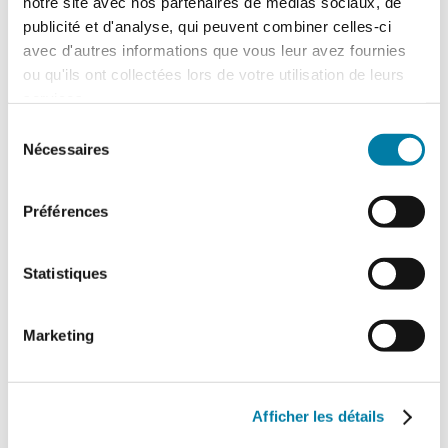
notre site avec nos partenaires de médias sociaux, de
publicité et d'analyse, qui peuvent combiner celles-ci
avec d'autres informations que vous leur avez fournies
SAVPRO FORMATION
ou qu'ils ont collectées lors de votre utilisation de leurs
services.
Formations en santé et sécurité au travail
Sélection
Nécessaires
119 rue Salvador Allende
du
95870 BEZONS
consentement
Site internet :
https://savproformation.fr/
Préférences
Contact :
contact@savproformation.fr
Téléphone : 0140229062
Statistiques
Produits à la une
Marketing
Afficher les détails