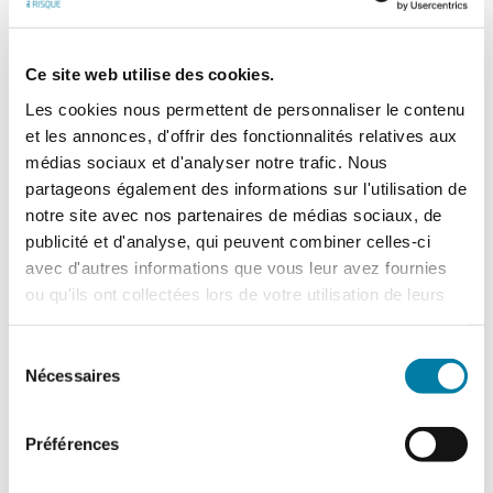
En savoir plus…
Demande d'informations
Ce site web utilise des cookies.
sur ce produit
Les cookies nous permettent de personnaliser le contenu
et les annonces, d'offrir des fonctionnalités relatives aux
médias sociaux et d'analyser notre trafic. Nous
(*) champs obligatoires
partageons également des informations sur l'utilisation de
notre site avec nos partenaires de médias sociaux, de
Madame
publicité et d'analyse, qui peuvent combiner celles-ci
Monsieur
avec d'autres informations que vous leur avez fournies
ou qu'ils ont collectées lors de votre utilisation de leurs
services.
Sélection
Nécessaires
du
consentement
Préférences