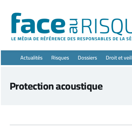
Passer
au
contenu
Actualités
Risques
Dossiers
Droit et veil
Protection acoustique