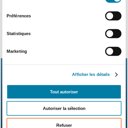
PROMAT SÉCURITÉ
consentement
3 avril 2025
Préférences
Statistiques
Marketing
Afficher les détails
Tout autoriser
Abonnements
Contact
Kit média
Nos partenaires
Qui sommes-nous ?
Autoriser la sélection
Mentions légales
CGV
RGPD
Suivez-nous également sur les réseaux sociaux
Refuser