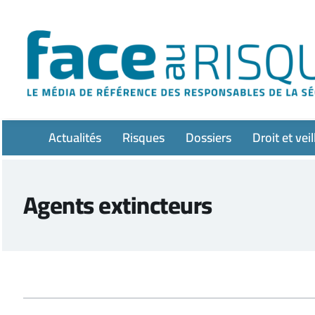
Passer
au
contenu
Actualités
Risques
Dossiers
Droit et veil
Agents extincteurs