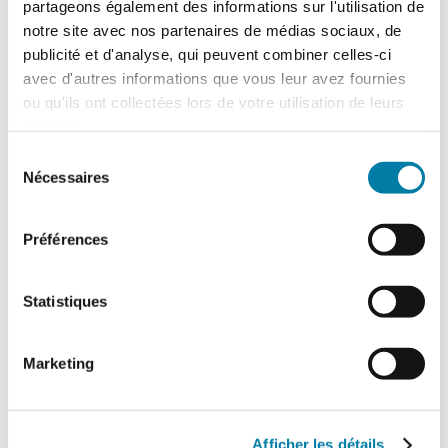
Liste de vos produits et services
partageons également des informations sur l'utilisation de
notre site avec nos partenaires de médias sociaux, de
Code postal
publicité et d'analyse, qui peuvent combiner celles-ci
Ville
avec d'autres informations que vous leur avez fournies
Tél.
ou qu'ils ont collectées lors de votre utilisation de leurs
Site internet
services.
Sélection
Nécessaires
du
consentement
Préférences
Produits à la une
Statistiques
Nom du produit
Marketing
Voir
Afficher les détails