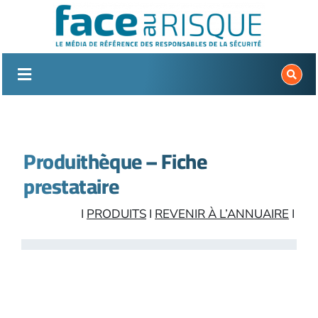
Passer
au
contenu
Produithèque – Fiche
prestataire
I
PRODUITS
I
REVENIR À L’ANNUAIRE
I