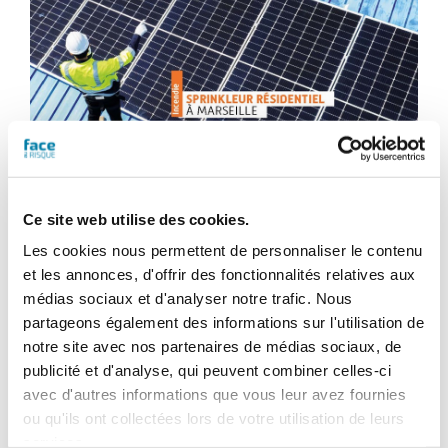
Ce site web utilise des cookies.
Les cookies nous permettent de personnaliser le contenu
et les annonces, d'offrir des fonctionnalités relatives aux
Face au Risque
médias sociaux et d'analyser notre trafic. Nous
partageons également des informations sur l'utilisation de
Magazine numérique n° 610 –
notre site avec nos partenaires de médias sociaux, de
Novembre-décembre 2025
publicité et d'analyse, qui peuvent combiner celles-ci
avec d'autres informations que vous leur avez fournies
46,80
€
TTC
ou qu'ils ont collectées lors de votre utilisation de leurs
services.