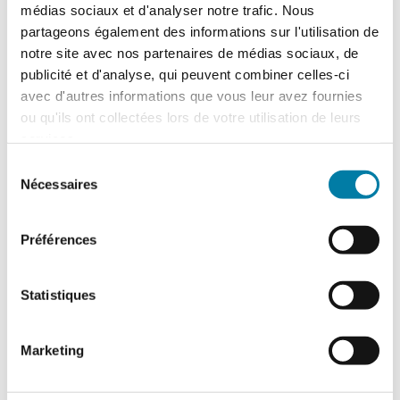
médias sociaux et d'analyser notre trafic. Nous
partageons également des informations sur l'utilisation de
notre site avec nos partenaires de médias sociaux, de
publicité et d'analyse, qui peuvent combiner celles-ci
avec d'autres informations que vous leur avez fournies
ou qu'ils ont collectées lors de votre utilisation de leurs
services.
NORD EXTINCTEURS
Sélection
Nécessaires
du
consentement
Vente et entretien de matériels incendie
Préférences
5 rue des artisans
59380 ARMBOUTS-CAPPEL
Site internet :
http://www.nord-
Statistiques
extincteurs.com
Contact :
contact@nord-extincteurs.com
Téléphone : 0328695100
Marketing