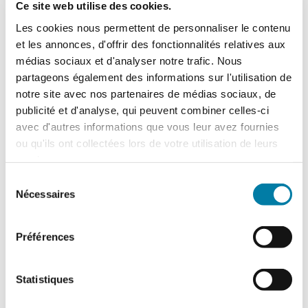
tulipes sud
Ce site web utilise des cookies.
95500 GONESSE
Les cookies nous permettent de personnaliser le contenu
https://www.azsecurite.com/
et les annonces, d'offrir des fonctionnalités relatives aux
azsecurite@azsecurite.fr
médias sociaux et d'analyser notre trafic. Nous
partageons également des informations sur l'utilisation de
Certification :
notre site avec nos partenaires de médias sociaux, de
NF367I81
publicité et d'analyse, qui peuvent combiner celles-ci
avec d'autres informations que vous leur avez fournies
ou qu'ils ont collectées lors de votre utilisation de leurs
services.
Activité :
Installateur de systèmes de sécurité
Sélection
électronique
Nécessaires
du
consentement
Préférences
Statistiques