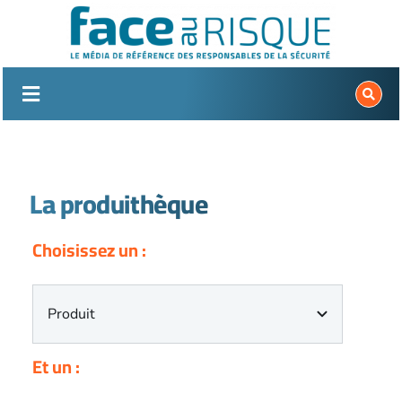
Passer
au
contenu
La produithèque
Choisissez un :
Et un :