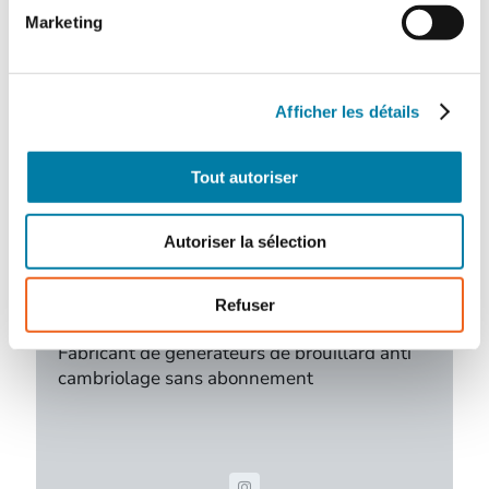
Marketing
SMOKE-DEFENDER
Afficher les détails
10 route de Californie
71350 SERMESSE
Tout autoriser
https://www.smoke-defender.com/
smokedefender@gmail.com
Autoriser la sélection
Refuser
Activité :
Fabricant de générateurs de brouillard anti
cambriolage sans abonnement