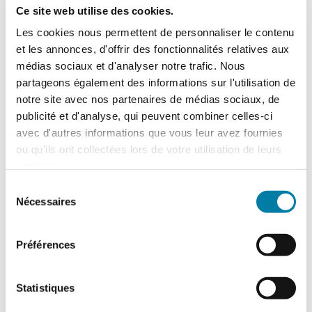
sur ce produit
Ce site web utilise des cookies.
Les cookies nous permettent de personnaliser le contenu
(*) champs obligatoires
et les annonces, d'offrir des fonctionnalités relatives aux
Madame
médias sociaux et d'analyser notre trafic. Nous
partageons également des informations sur l'utilisation de
Monsieur
notre site avec nos partenaires de médias sociaux, de
publicité et d'analyse, qui peuvent combiner celles-ci
avec d'autres informations que vous leur avez fournies
ou qu'ils ont collectées lors de votre utilisation de leurs
services.
Sélection
Nécessaires
du
consentement
Préférences
Statistiques