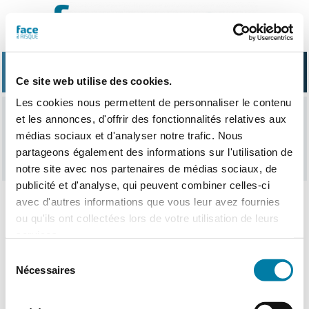
Passer
au
contenu
Ce site web utilise des cookies.
Les cookies nous permettent de personnaliser le contenu
et les annonces, d'offrir des fonctionnalités relatives aux
Xavier Carn
médias sociaux et d'analyser notre trafic. Nous
partageons également des informations sur l'utilisation de
notre site avec nos partenaires de médias sociaux, de
publicité et d'analyse, qui peuvent combiner celles-ci
avec d'autres informations que vous leur avez fournies
ou qu'ils ont collectées lors de votre utilisation de leurs
Nothing Found
services.
Sélection
Nécessaires
du
consentement