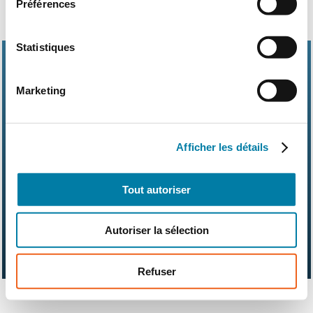
Préférences
Statistiques
Marketing
Abonnements
Contact
Kit média
Afficher les détails
Nos partenaires
Qui sommes-nous ?
Mentions légales
CGV
RGPD
Suivez-nous également sur les réseaux sociaux
Tout autoriser
Autoriser la sélection
Refuser