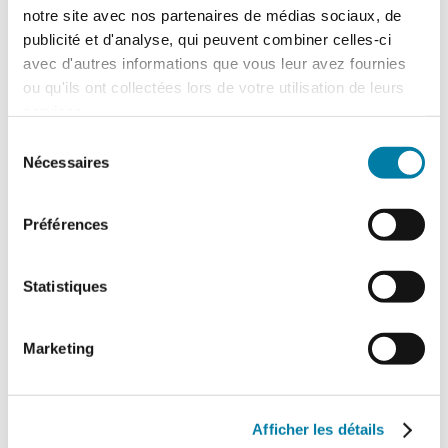
notre site avec nos partenaires de médias sociaux, de
publicité et d'analyse, qui peuvent combiner celles-ci
avec d'autres informations que vous leur avez fournies
ou qu'ils ont collectées lors de votre utilisation de leurs
services.
Sélection
Nécessaires
du
Contrôle d’accès : comment
consentement
administrer son système
Préférences
17 octobre 2018
Pour choisir la solution de contrôle d’accès
Statistiques
qui corresponde exactement aux besoins
opérationnels de l’entreprise, il faut imaginer
la vie du système et anticiper au maximum
Marketing
sur ses erreurs et ses dysfonctionnements. A
l’origine beaucoup de…
Afficher les détails