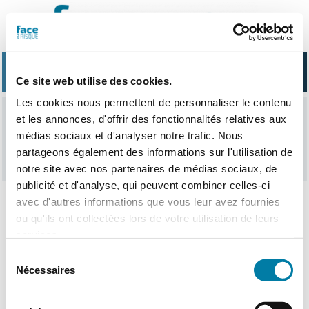
Passer
au
contenu
Ce site web utilise des cookies.
Les cookies nous permettent de personnaliser le contenu
et les annonces, d'offrir des fonctionnalités relatives aux
article sponsorise
médias sociaux et d'analyser notre trafic. Nous
partageons également des informations sur l'utilisation de
notre site avec nos partenaires de médias sociaux, de
publicité et d'analyse, qui peuvent combiner celles-ci
avec d'autres informations que vous leur avez fournies
ou qu'ils ont collectées lors de votre utilisation de leurs
Nothing Found
services.
Sélection
Nécessaires
du
consentement