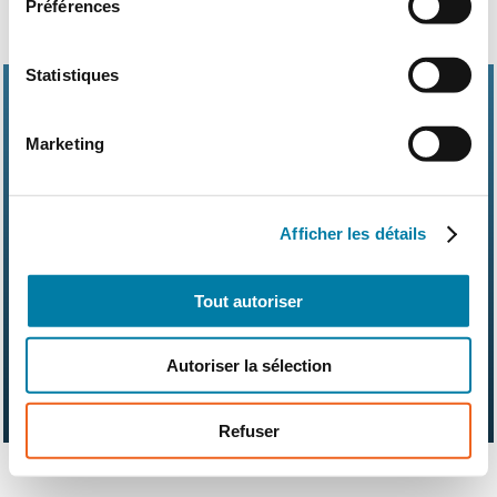
Préférences
Statistiques
Marketing
Abonnements
Contact
Kit média
Afficher les détails
Nos partenaires
Qui sommes-nous ?
Mentions légales
CGV
RGPD
Suivez-nous également sur les réseaux sociaux
Tout autoriser
Autoriser la sélection
Refuser