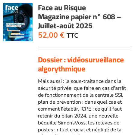
n°
Face au Risque
607
Magazine papier n° 608 –
-
Juillet-août 2025
Mai-
juin
52,00
€
TTC
2025
Dossier : vidéosurveillance
algorythmique
Mais aussi : la sous-traitance dans la
sécurité privée, que faire en cas d'arrêt
de fonctionnement de la centrale SSI,
plan de prévention : dans quel cas et
comment l'établir, ICPE : ce qu'il faut
retenir du bilan 2024, une nouvelle
béquille SimonsVoss, les relèves de
postes : rituel crucial et négligé de la