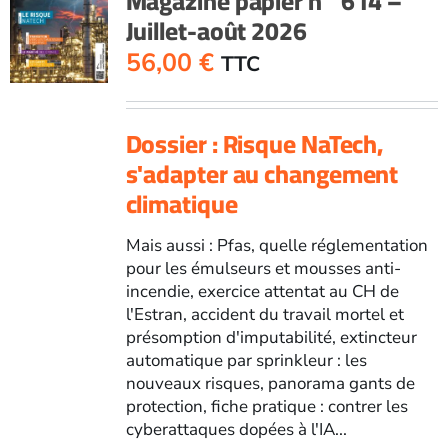
Magazine papier n° 614 –
Juillet-août 2026
Mai-
juin
56,00
€
TTC
2026
Dossier : Risque NaTech,
s'adapter au changement
climatique
Mais aussi : Pfas, quelle réglementation
pour les émulseurs et mousses anti-
incendie, exercice attentat au CH de
l'Estran, accident du travail mortel et
présomption d'imputabilité, extincteur
automatique par sprinkleur : les
nouveaux risques, panorama gants de
protection, fiche pratique : contrer les
cyberattaques dopées à l'IA...