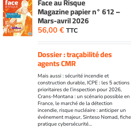
Face au Risque
611
Magazine papier n° 612 –
-
Mars-avril 2026
Janvier-
février
56,00
€
TTC
2026
Dossier : traçabilité des
agents CMR
Mais aussi : sécurité incendie et
construction durable, ICPE : les 5 actions
prioritaires de l’inspection pour 2026,
Crans-Montana : un scénario possible en
France, le marché de la détection
incendie, risque nucléaire : anticiper un
événement majeur, Sinteso Nomad, fiche
pratique cybersécurité…