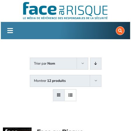
Passer
au
contenu
Trier par
Nom
Montrer
12 produits