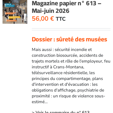
Magazine papier n° 613 –
-
Mai-juin 2026
Mars-
avril
56,00
€
TTC
2026
Dossier : sûreté des musées
Mais aussi : sécurité incendie et
construction biosourcée, accidents de
trajets mortels et rôle de l'employeur, feu
instructif à Crans-Montana,
télésurveillance résidentielle, les
principes du compartimentage, plans
d'intervention et d'évacuation : les
obligations d'affichage, psychiatrie de
proximité : un risque de violence sous-
estimé...
> Voir le sommaire du n° 613