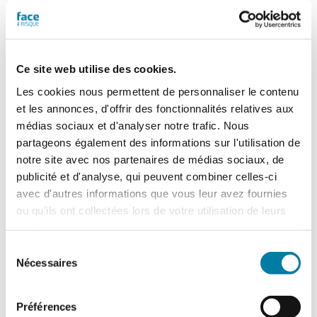
Face au Risque
609
Magazine papier n° 610 –
-
Novembre-décembre 2025
Septembre-
octobre
Ce site web utilise des cookies.
52,00
€
TTC
2025
Les cookies nous permettent de personnaliser le contenu
et les annonces, d'offrir des fonctionnalités relatives aux
Dossier : photovoltaïque et
médias sociaux et d'analyser notre trafic. Nous
partageons également des informations sur l'utilisation de
risque incendie
notre site avec nos partenaires de médias sociaux, de
publicité et d'analyse, qui peuvent combiner celles-ci
Mais aussi : projet Sparkle et sécurité
avec d'autres informations que vous leur avez fournies
incendie dans les parkings, un référentiel
ou qu'ils ont collectées lors de votre utilisation de leurs
Afnor pour la sûreté des entreprises,
services.
SprinkBox, risque amiante et
responsabilité de l'employeur, sprinkleur
Sélection
Nécessaires
résidentiel, vidéosurveillance urbaine,
du
baromètre sûreté 2025, enquête
consentement
européenne sur la santé des travailleurs,
Préférences
PPMS...