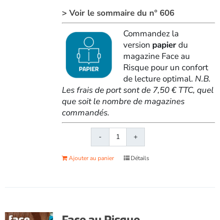
> Voir le sommaire du n° 606
Commandez la
version
papier
du
magazine Face au
Risque pour un confort
de lecture optimal.
N.B.
Les frais de port sont de 7,50 € TTC, quel
que soit le nombre de magazines
commandés.
quantité
de
Ajouter au panier
Détails
Face
au
RisqueMagazine
papier
n°
Face au Risque