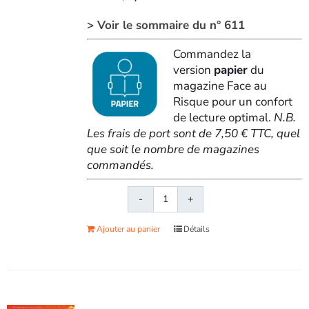
> Voir le sommaire du n° 611
Commandez la
version
papier
du
magazine Face au
Risque pour un confort
de lecture optimal.
N.B.
Les frais de port sont de 7,50 € TTC, quel
que soit le nombre de magazines
commandés.
quantité
de
Ajouter au panier
Détails
Face
au
RisqueMagazine
papier
n°