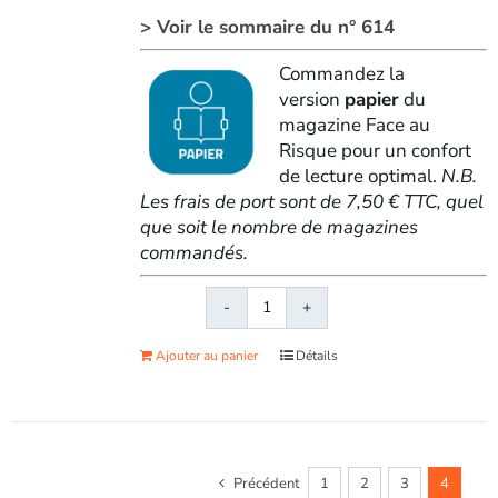
> Voir le sommaire du n° 614
Commandez la
version
papier
du
magazine Face au
Risque pour un confort
de lecture optimal.
N.B.
Les frais de port sont de 7,50 € TTC, quel
que soit le nombre de magazines
commandés.
quantité
de
Ajouter au panier
Détails
Face
au
RisqueMagazine
papier
n°
Précédent
1
2
3
4
614