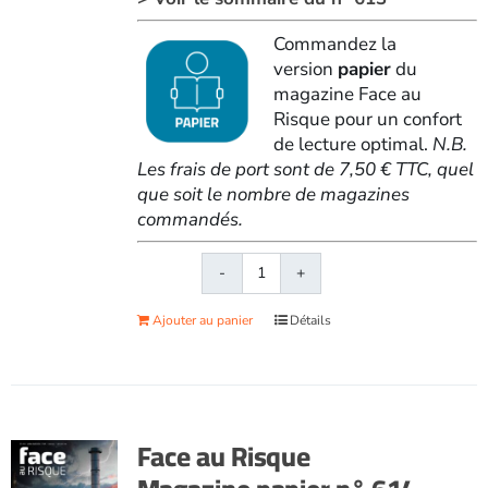
Commandez la
version
papier
du
magazine Face au
Risque pour un confort
de lecture optimal.
N.B.
Les frais de port sont de 7,50 € TTC, quel
que soit le nombre de magazines
commandés.
quantité
de
Ajouter au panier
Détails
Face
au
RisqueMagazine
papier
n°
Face au Risque
613
-