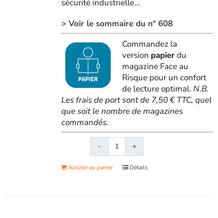
sécurité industrielle...
> Voir le sommaire du n° 608
Commandez la
version
papier
du
magazine Face au
Risque pour un confort
de lecture optimal.
N.B.
Les frais de port sont de 7,50 € TTC, quel
que soit le nombre de magazines
commandés.
quantité
de
Ajouter au panier
Détails
Face
au
RisqueMagazine
papier