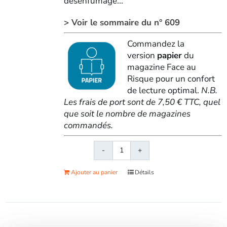
désenfumage...
> Voir le sommaire du n° 609
Commandez la
version
papier
du
magazine Face au
Risque pour un confort
de lecture optimal.
N.B.
Les frais de port sont de 7,50 € TTC, quel
que soit le nombre de magazines
commandés.
quantité
de
Ajouter au panier
Détails
Face
au
RisqueMagazine
papier
n°