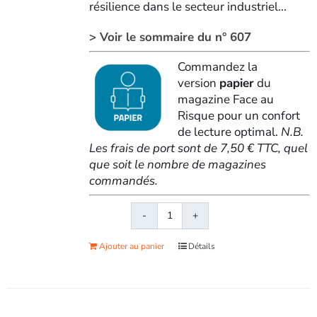
résilience dans le secteur industriel...
> Voir le sommaire du n° 607
Commandez la
version
papier
du
magazine Face au
Risque pour un confort
de lecture optimal.
N.B.
Les frais de port sont de 7,50 € TTC, quel
que soit le nombre de magazines
commandés.
quantité
de
Ajouter au panier
Détails
Face
au
RisqueMagazine
papier