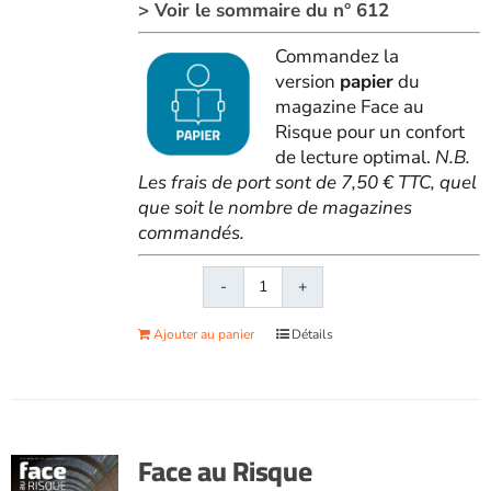
> Voir le sommaire du n° 612
Commandez la
version
papier
du
magazine Face au
Risque pour un confort
de lecture optimal.
N.B.
Les frais de port sont de 7,50 € TTC, quel
que soit le nombre de magazines
commandés.
quantité
de
Ajouter au panier
Détails
Face
au
RisqueMagazine
papier
n°
Face au Risque
612