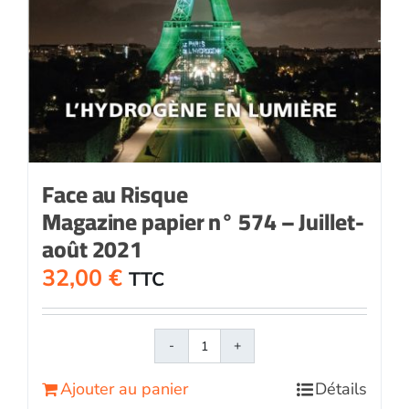
Face au Risque
Magazine papier n° 574 – Juillet-
août 2021
32,00
€
TTC
quantité
de
Ajouter au panier
Détails
Face