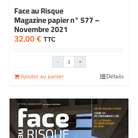
Face au Risque
Magazine papier n° 577 –
Novembre 2021
32,00
€
TTC
quantité
de
Ajouter au panier
Détails
Face
au
RisqueMagazine
papier
n°
577
-
Novembre
2021