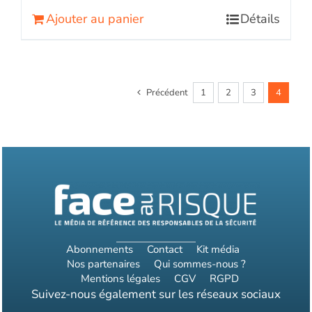
de
Ajouter au panier
Détails
Face
au
RisqueMagazine
papier
n°
Précédent
1
2
3
4
569
-
Février
2021
Abonnements
Contact
Kit média
Nos partenaires
Qui sommes-nous ?
Mentions légales
CGV
RGPD
Suivez-nous également sur les réseaux sociaux