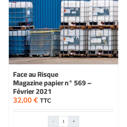
Face au Risque
Magazine papier n° 569 –
Février 2021
32,00
€
TTC
quantité