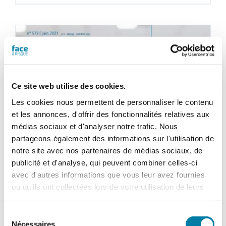
au
RisqueMagazine
papier
n°
574
-
Juillet-
août
Ce site web utilise des cookies.
2021
Les cookies nous permettent de personnaliser le contenu
et les annonces, d'offrir des fonctionnalités relatives aux
médias sociaux et d'analyser notre trafic. Nous
partageons également des informations sur l'utilisation de
notre site avec nos partenaires de médias sociaux, de
publicité et d'analyse, qui peuvent combiner celles-ci
avec d'autres informations que vous leur avez fournies
ou qu'ils ont collectées lors de votre utilisation de leurs
services.
Sélection
Nécessaires