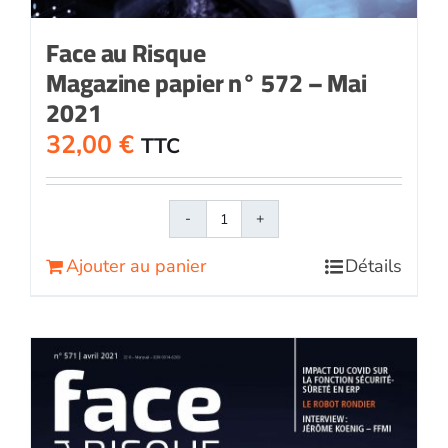
Face au Risque
Magazine papier n° 572 – Mai
2021
32,00
€
TTC
quantité
de
Ajouter au panier
Détails
Face
au
RisqueMagazine
papier
n°
572
-
Mai