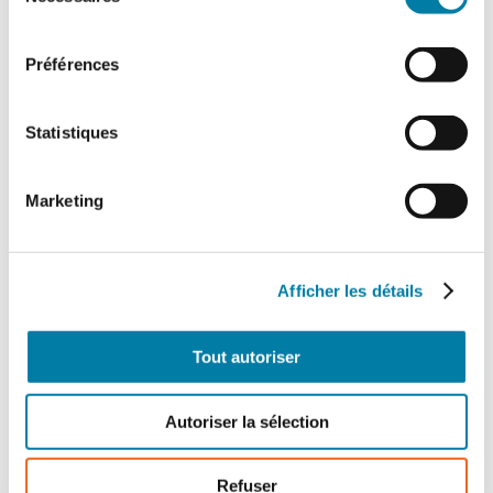
du
consentement
Préférences
Face au Risque
Statistiques
Magazine papier n° 573 – Juin
2021
Marketing
32,00
€
TTC
Afficher les détails
quantité
Tout autoriser
de
Ajouter au panier
Détails
Face
au
Autoriser la sélection
RisqueMagazine
papier
Refuser
n°