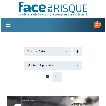
Passer
au
contenu
Trier par
Date
Montrer
12 produits