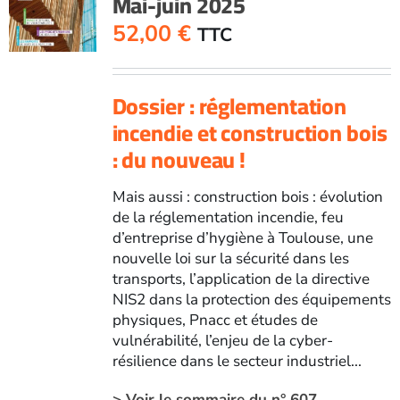
Mai-juin 2025
février
52,00
€
TTC
2025
Dossier : réglementation
incendie et construction bois
: du nouveau !
Mais aussi : construction bois : évolution
de la réglementation incendie, feu
d’entreprise d’hygiène à Toulouse, une
nouvelle loi sur la sécurité dans les
transports, l’application de la directive
NIS2 dans la protection des équipements
physiques, Pnacc et études de
vulnérabilité, l’enjeu de la cyber-
résilience dans le secteur industriel...
> Voir le sommaire du n° 607