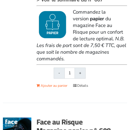
Commandez la
version
papier
du
magazine Face au
Risque pour un confort
de lecture optimal.
N.B.
Les frais de port sont de 7,50 € TTC, quel
que soit le nombre de magazines
commandés.
quantité
de
Ajouter au panier
Détails
Face
au
RisqueMagazine
papier
n°
Face au Risque
607
-