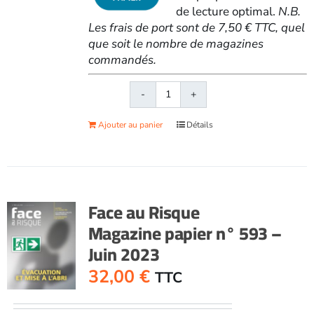
de lecture optimal.
N.B.
Les frais de port sont de 7,50 € TTC, quel
que soit le nombre de magazines
commandés.
quantité
de
Ajouter au panier
Détails
Face
au
RisqueMagazine
papier
n°
Face au Risque
572
Magazine papier n° 593 –
-
Juin 2023
Mai
2021
32,00
€
TTC