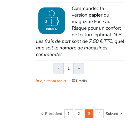
Commandez la
version
papier
du
magazine Face au
Risque pour un confort
de lecture optimal.
N.B.
Les frais de port sont de 7,50 € TTC, quel
que soit le nombre de magazines
commandés.
quantité
de
Ajouter au panier
Détails
Face
au
RisqueMagazine
papier
n°
Précédent
1
2
3
4
Suivant
612
-