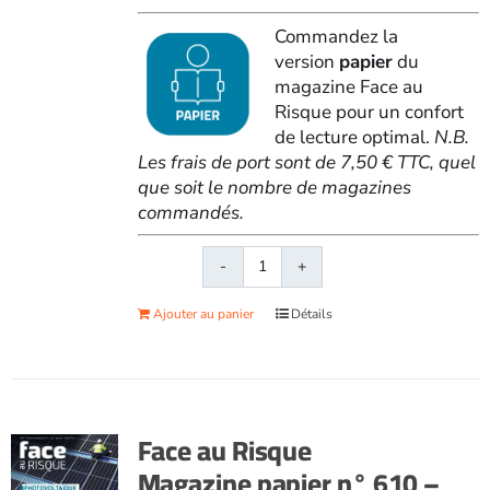
Commandez la
version
papier
du
magazine Face au
Risque pour un confort
de lecture optimal.
N.B.
Les frais de port sont de 7,50 € TTC, quel
que soit le nombre de magazines
commandés.
quantité
de
Ajouter au panier
Détails
Face
au
RisqueMagazine
papier
n°
Face au Risque
609
Magazine papier n° 610 –
-