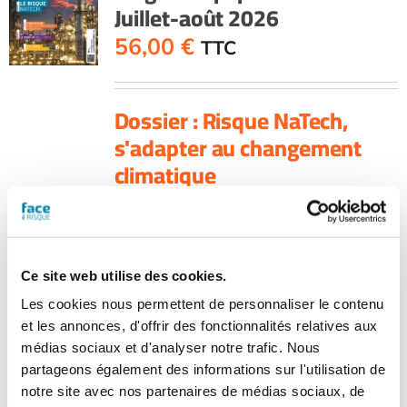
Juillet-août 2026
Novembre-
décembre
56,00
€
TTC
2025
Dossier : Risque NaTech,
s'adapter au changement
climatique
Mais aussi : Pfas, quelle réglementation
pour les émulseurs et mousses anti-
incendie, exercice attentat au CH de
l'Estran, accident du travail mortel et
Ce site web utilise des cookies.
présomption d'imputabilité, extincteur
Les cookies nous permettent de personnaliser le contenu
automatique par sprinkleur : les
et les annonces, d'offrir des fonctionnalités relatives aux
nouveaux risques, panorama gants de
médias sociaux et d'analyser notre trafic. Nous
protection, fiche pratique : contrer les
partageons également des informations sur l'utilisation de
cyberattaques dopées à l'IA...
notre site avec nos partenaires de médias sociaux, de