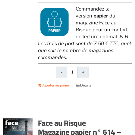
Commandez la
version
papier
du
magazine Face au
Risque pour un confort
de lecture optimal.
N.B.
Les frais de port sont de 7,50 € TTC, quel
que soit le nombre de magazines
commandés.
quantité
de
Ajouter au panier
Détails
Face
au
RisqueMagazine
papier
n°
Face au Risque
610
Magazine papier n° 614 –
-