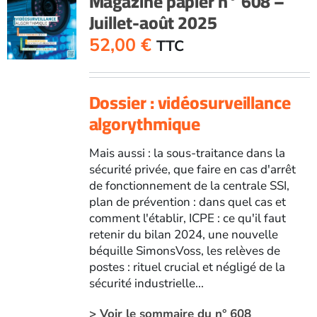
Magazine papier n° 608 –
Juillet-août 2025
Mai-
juin
52,00
€
TTC
2025
Dossier : vidéosurveillance
algorythmique
Mais aussi : la sous-traitance dans la
sécurité privée, que faire en cas d'arrêt
de fonctionnement de la centrale SSI,
plan de prévention : dans quel cas et
comment l'établir, ICPE : ce qu'il faut
retenir du bilan 2024, une nouvelle
béquille SimonsVoss, les relèves de
postes : rituel crucial et négligé de la
sécurité industrielle...
> Voir le sommaire du n° 608