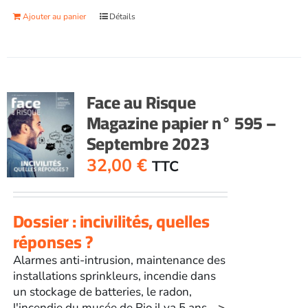
de
Ajouter au panier
Détails
Face
au
RisqueMagazine
papier
n°
Face au Risque
593
Magazine papier n° 595 –
-
Septembre 2023
Juin
2023
32,00
€
TTC
Dossier : incivilités, quelles
réponses ?
Alarmes anti-intrusion, maintenance des
installations sprinkleurs, incendie dans
un stockage de batteries, le radon,
l'incendie du musée de Rio il ya 5 ans...
>