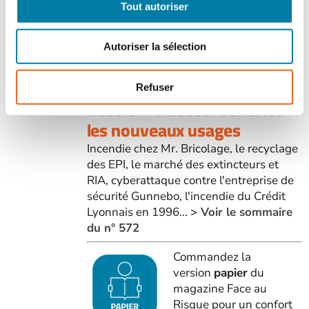
Magazine papier n° 572 –
Tout autoriser
-
Mai 2021
Juillet-
août
Autoriser la sélection
32,00
€
TTC
2026
Refuser
Dossier : vidéosurveillance –
les nouveaux usages
Incendie chez Mr. Bricolage, le recyclage
des EPI, le marché des extincteurs et
RIA, cyberattaque contre l'entreprise de
sécurité Gunnebo, l'incendie du Crédit
Lyonnais en 1996...
> Voir le sommaire
du n° 572
Commandez la
version
papier
du
magazine Face au
Risque pour un confort