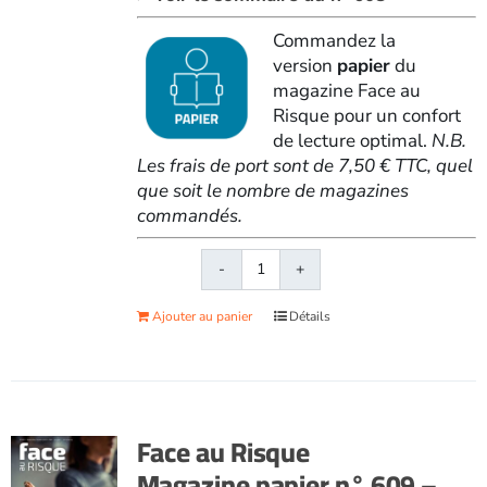
Commandez la
version
papier
du
magazine Face au
Risque pour un confort
de lecture optimal.
N.B.
Les frais de port sont de 7,50 € TTC, quel
que soit le nombre de magazines
commandés.
quantité
de
Ajouter au panier
Détails
Face
au
RisqueMagazine
papier
n°
Face au Risque
608
Magazine papier n° 609 –
-