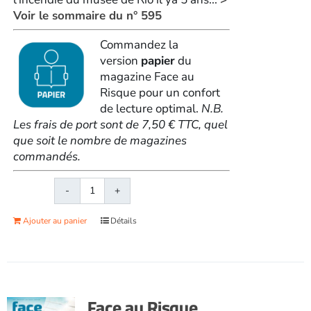
Voir le sommaire du n° 595
Commandez la
version
papier
du
magazine Face au
Risque pour un confort
de lecture optimal.
N.B.
Les frais de port sont de 7,50 € TTC, quel
que soit le nombre de magazines
commandés.
quantité
de
Ajouter au panier
Détails
Face
au
RisqueMagazine
papier
n°
Face au Risque
595