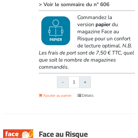
> Voir le sommaire du n° 606
Commandez la
version
papier
du
magazine Face au
Risque pour un confort
de lecture optimal.
N.B.
Les frais de port sont de 7,50 € TTC, quel
que soit le nombre de magazines
commandés.
quantité
de
Ajouter au panier
Détails
Face
au
RisqueMagazine
papier
n°
Face au Risque
606