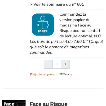
> Voir le sommaire du n° 601
Commandez la
version
papier
du
magazine Face au
Risque pour un confort
de lecture optimal.
N.B.
Les frais de port sont de 7,50 € TTC, quel
que soit le nombre de magazines
commandés.
quantité
de
Ajouter au panier
Détails
Face
au
RisqueMagazine
papier
n°
Face au Risque
601