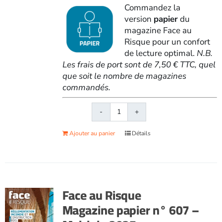
Commandez la
version
papier
du
magazine Face au
Risque pour un confort
de lecture optimal.
N.B.
Les frais de port sont de 7,50 € TTC, quel
que soit le nombre de magazines
commandés.
quantité
de
Ajouter au panier
Détails
Face
au
RisqueMagazine
papier
n°
Face au Risque
605
Magazine papier n° 607 –
-
Janvier-