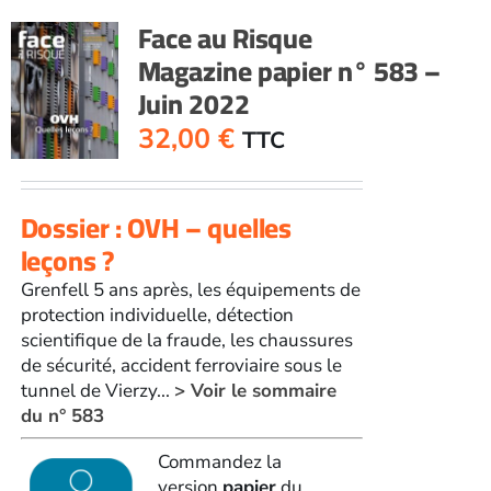
n°
Face au Risque
582
Magazine papier n° 583 –
-
Juin 2022
Mai
2022
32,00
€
TTC
Dossier : OVH – quelles
leçons ?
Grenfell 5 ans après, les équipements de
protection individuelle, détection
scientifique de la fraude, les chaussures
de sécurité, accident ferroviaire sous le
tunnel de Vierzy...
> Voir le sommaire
du n° 583
Commandez la
version
papier
du