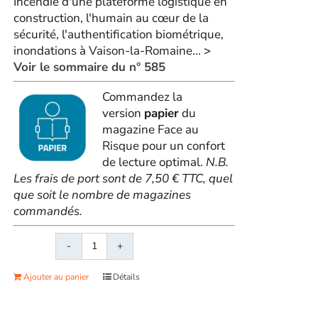
Incendie d'une plateforme logistique en
construction, l'humain au cœur de la
sécurité, l'authentification biométrique,
inondations à Vaison-la-Romaine...
>
Voir le sommaire du n° 585
Commandez la
version
papier
du
magazine Face au
Risque pour un confort
de lecture optimal.
N.B.
Les frais de port sont de 7,50 € TTC, quel
que soit le nombre de magazines
commandés.
quantité
de
Ajouter au panier
Détails
Face
au