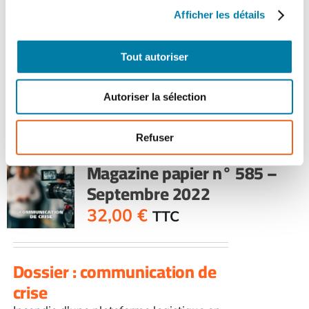
commandés.
Afficher les détails
quantité
Tout autoriser
de
Ajouter au panier
Détails
Face
au
Autoriser la sélection
RisqueMagazine
papier
n°
Refuser
Face au Risque
584
Magazine papier n° 585 –
-
Septembre 2022
Juillet-
août
32,00
€
TTC
2022
Dossier : communication de
crise