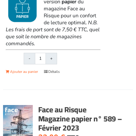
version
papier
du
magazine Face au
Risque pour un confort
de lecture optimal.
N.B.
Les frais de port sont de 7,50 € TTC, quel
que soit le nombre de magazines
commandés.
quantité
de
Ajouter au panier
Détails
Face
au
RisqueMagazine
papier
n°
Face au Risque
586
Magazine papier n° 589 –
-
Février 2023
Octobre
2022