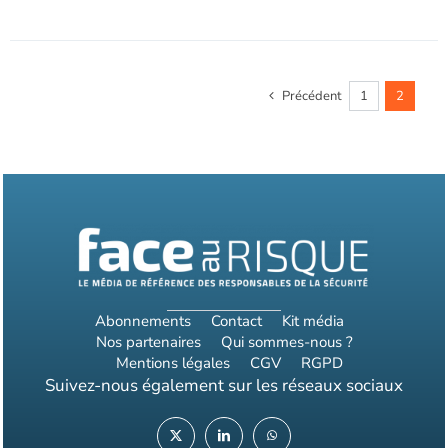
au
RisqueMagazine
papier
n°
Précédent
1
2
588
-
Décembre
2022-
janvier
2023
Abonnements
Contact
Kit média
Nos partenaires
Qui sommes-nous ?
Mentions légales
CGV
RGPD
Suivez-nous également sur les réseaux sociaux