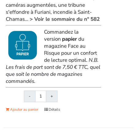
caméras augmentées, une tribune
s'effondre à Furiani, incendie à Saint-
Chamas...
> Voir le sommaire du n° 582
Commandez la
version
papier
du
magazine Face au
Risque pour un confort
de lecture optimal.
N.B.
Les frais de port sont de 7,50 € TTC, quel
que soit le nombre de magazines
commandés.
quantité
de
Ajouter au panier
Détails
Face
au
RisqueMagazine
papier