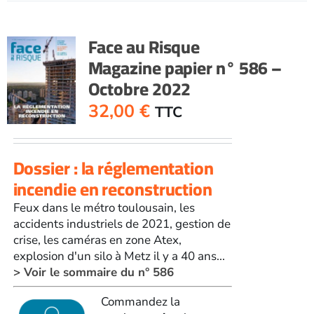
RisqueMagazine
papier
n°
Face au Risque
585
Magazine papier n° 586 –
-
Octobre 2022
Septembre
2022
32,00
€
TTC
Dossier : la réglementation
incendie en reconstruction
Feux dans le métro toulousain, les
accidents industriels de 2021, gestion de
crise, les caméras en zone Atex,
explosion d'un silo à Metz il y a 40 ans...
> Voir le sommaire du n° 586
Commandez la