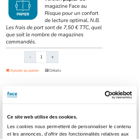
magazine Face au
Risque pour un confort
de lecture optimal.
N.B.
Les frais de port sont de 7,50 € TTC, quel
que soit le nombre de magazines
commandés.
quantité
de
Ajouter au panier
Détails
Face
au
RisqueMagazine
papier
n°
Face au Risque
583
Magazine papier n° 584 –
-
Ce site web utilise des cookies.
Juillet-août 2022
Juin
Les cookies nous permettent de personnaliser le contenu
2022
et les annonces, d'offrir des fonctionnalités relatives aux
32,00
€
TTC