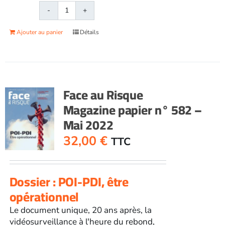
quantité
de
Ajouter au panier
Détails
Face
au
RisqueMagazine
papier
n°
Face au Risque
581
Magazine papier n° 582 –
-
Mai 2022
Avril
2022
32,00
€
TTC
Dossier : POI-PDI, être
opérationnel
Le document unique, 20 ans après, la
vidéosurveillance à l'heure du rebond,