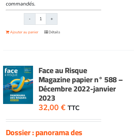
commandés.
quantité
de
Ajouter au panier
Détails
Face
au
RisqueMagazine
papier
n°
Face au Risque
589
Magazine papier n° 588 –
-
Décembre 2022-janvier
Février
2023
2023
32,00
€
TTC
Dossier : panorama des