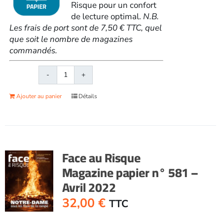
Risque pour un confort
de lecture optimal.
N.B.
Les frais de port sont de 7,50 € TTC, quel
que soit le nombre de magazines
commandés.
quantité
de
Ajouter au panier
Détails
Face
au
RisqueMagazine
papier
n°
Face au Risque
580
Magazine papier n° 581 –
-
Avril 2022
Mars
2022
32,00
€
TTC