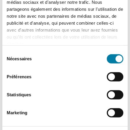
médias sociaux et d'analyser notre trafic. Nous
partageons également des informations sur l'utilisation de
notre site avec nos partenaires de médias sociaux, de
Dossier : reconnaissance
publicité et d'analyse, qui peuvent combiner celles-ci
faciale
avec d'autres informations que vous leur avez fournies
ou qu'ils ont collectées lors de votre utilisation de leurs
Le Barpi a 30 ans, les dispositifs
services.
antichute, bonnes pratiques chez
l'imprimeur, des dojos sécurité, explosion
Sélection
de l'Ocean Liberty à Brest, incendie du
Nécessaires
du
cinéma Le Select...
> Voir le sommaire
consentement
du n° 584
Préférences
Commandez la
version
papier
du
Statistiques
magazine Face au
Risque pour un confort
de lecture optimal.
N.B.
Marketing
Les frais de port sont de 7,50 € TTC, quel
que soit le nombre de magazines