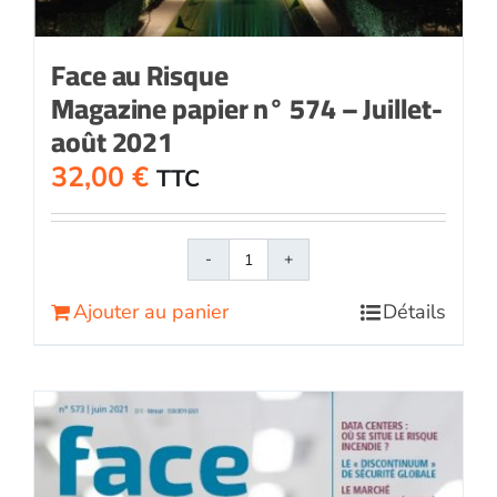
Face au Risque
Magazine papier n° 574 – Juillet-
août 2021
32,00
€
TTC
quantité
de
Ajouter au panier
Détails
Face
au
RisqueMagazine
papier
n°
574
-