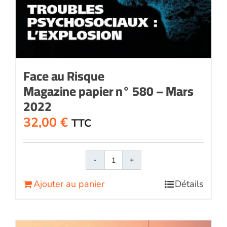
Face au Risque
Magazine papier n° 580 – Mars
2022
32,00
€
TTC
quantité
de
Ajouter au panier
Détails
Face
au
RisqueMagazine
papier