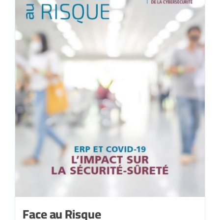
Juillet-
août
2021
Face au Risque