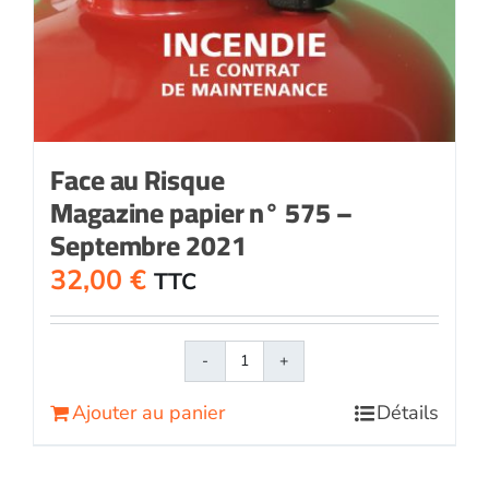
Face au Risque
Magazine papier n° 575 –
Septembre 2021
32,00
€
TTC
quantité
de
Ajouter au panier
Détails
Face
au
RisqueMagazine