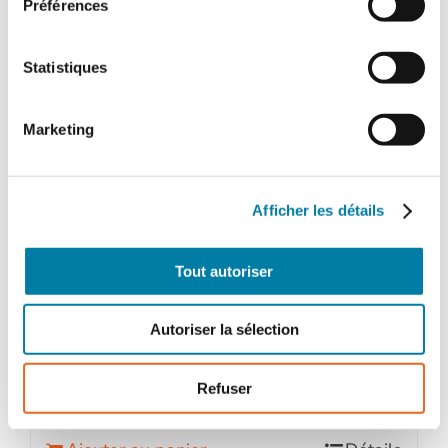
Préférences
Statistiques
Marketing
Afficher les détails
Face au Risque
Magazine papier n° 581 – Avril
Tout autoriser
2022
32,00
€
TTC
Autoriser la sélection
Refuser
quantité
de