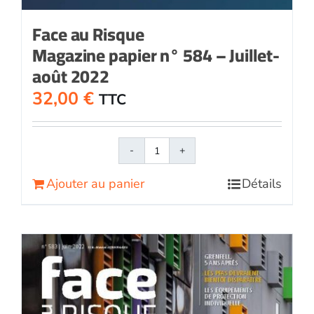
Face au Risque
Magazine papier n° 584 – Juillet-
août 2022
32,00
€
TTC
quantité
de
Ajouter au panier
Détails
Face
au
RisqueMagazine
papier
n°
584
-
Juillet-