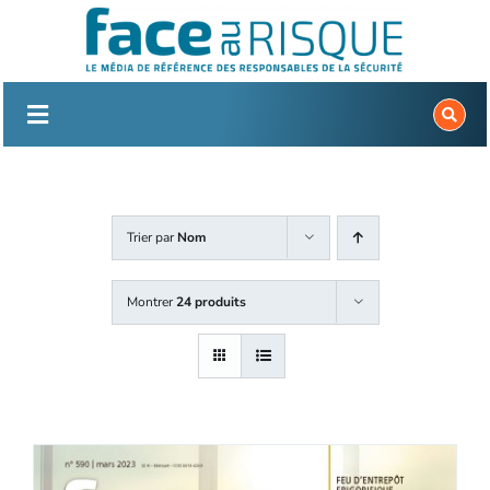
Passer
au
contenu
Trier par
Nom
Montrer
24 produits