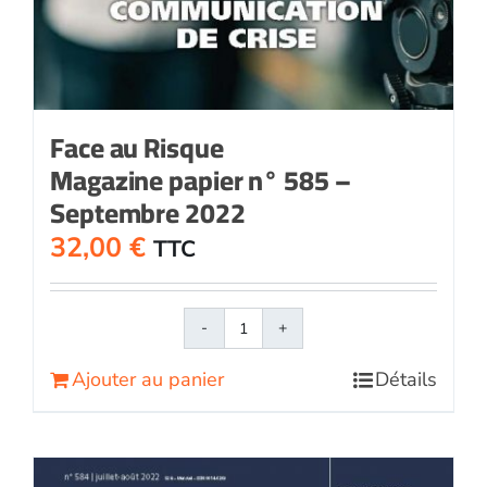
Face au Risque
Magazine papier n° 585 –
Septembre 2022
32,00
€
TTC
quantité
de
Ajouter au panier
Détails
Face
au
RisqueMagazine
papier