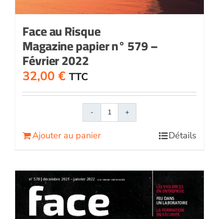
Face au Risque
Magazine papier n° 579 –
Février 2022
32,00
€
TTC
quantité
de
Ajouter au panier
Détails
Face
au
RisqueMagazine
papier
n°
579
-
Février