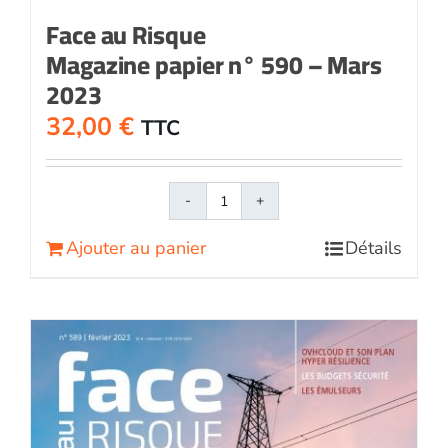
Face au Risque
Magazine papier n° 590 – Mars
2023
32,00
€
TTC
quantité
de
Ajouter au panier
Détails
Face
au
RisqueMagazine
papier
n°
590
-
Mars
2023