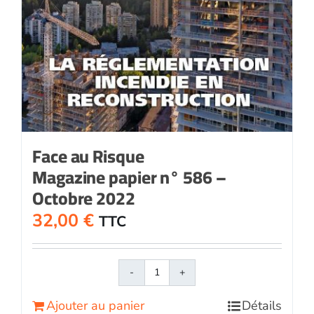
Face au Risque
Magazine papier n° 586 –
Octobre 2022
32,00
€
TTC
quantité
de
Ajouter au panier
Détails
Face