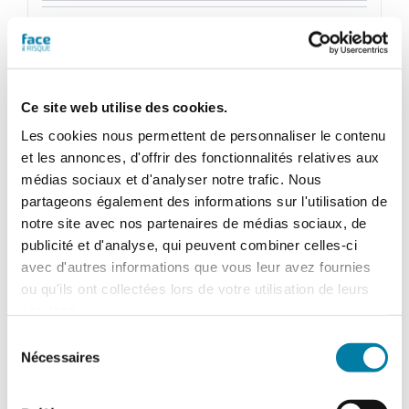
quantité
de
Ajouter au panier
Détails
Face
Ce site web utilise des cookies.
au
RisqueMagazine
Les cookies nous permettent de personnaliser le contenu
papier
et les annonces, d'offrir des fonctionnalités relatives aux
n°
médias sociaux et d'analyser notre trafic. Nous
582
partageons également des informations sur l'utilisation de
-
notre site avec nos partenaires de médias sociaux, de
Mai
publicité et d'analyse, qui peuvent combiner celles-ci
2022
avec d'autres informations que vous leur avez fournies
ou qu'ils ont collectées lors de votre utilisation de leurs
services.
Sélection
Nécessaires
du
consentement