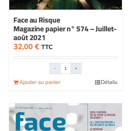
Face au Risque
Magazine papier n° 574 – Juillet-
août 2021
32,00
€
TTC
quantité
de
Ajouter au panier
Détails
Face
au
RisqueMagazine
papier
n°
574
-