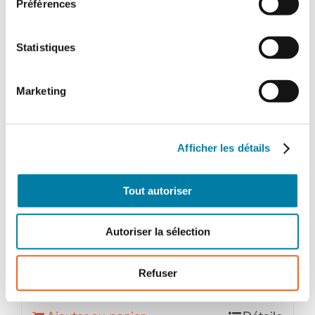
Préférences
Statistiques
Marketing
Afficher les détails
Face au Risque
Magazine papier n° 581 – Avril
Tout autoriser
2022
32,00
€
TTC
Autoriser la sélection
Refuser
quantité
de