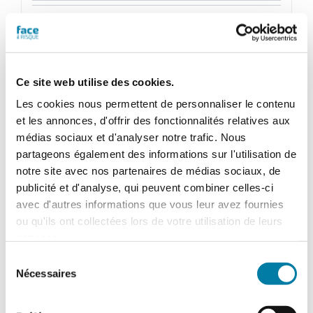
quantité
de
Ajouter au panier
Détails
Face
Ce site web utilise des cookies.
au
RisqueMagazine
Les cookies nous permettent de personnaliser le contenu
papier
et les annonces, d'offrir des fonctionnalités relatives aux
n°
médias sociaux et d'analyser notre trafic. Nous
582
partageons également des informations sur l'utilisation de
-
notre site avec nos partenaires de médias sociaux, de
Mai
publicité et d'analyse, qui peuvent combiner celles-ci
2022
avec d'autres informations que vous leur avez fournies
ou qu'ils ont collectées lors de votre utilisation de leurs
services.
Sélection
Nécessaires
du
consentement