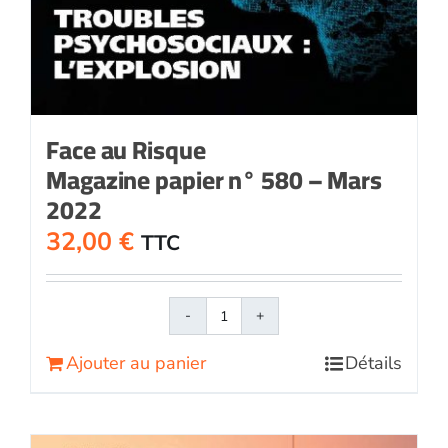
Face au Risque
Magazine papier n° 580 – Mars
2022
32,00
€
TTC
quantité
de
Ajouter au panier
Détails
Face
au
RisqueMagazine
papier