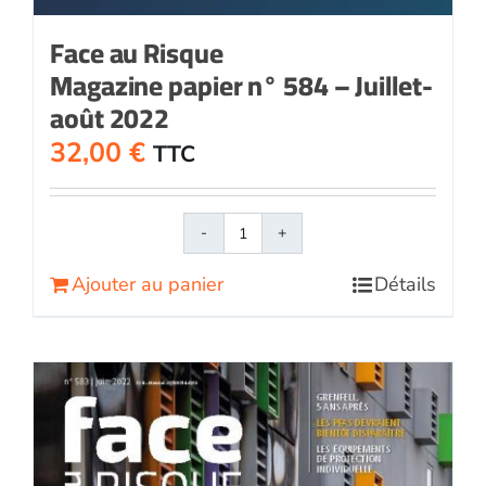
Face au Risque
Magazine papier n° 584 – Juillet-
août 2022
32,00
€
TTC
quantité
de
Ajouter au panier
Détails
Face
au
RisqueMagazine
papier
n°
584
-
Juillet-