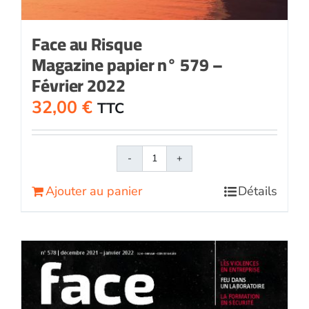
Face au Risque
Magazine papier n° 579 –
Février 2022
32,00
€
TTC
quantité
de
Ajouter au panier
Détails
Face
au
RisqueMagazine
papier
n°
579
-
Février