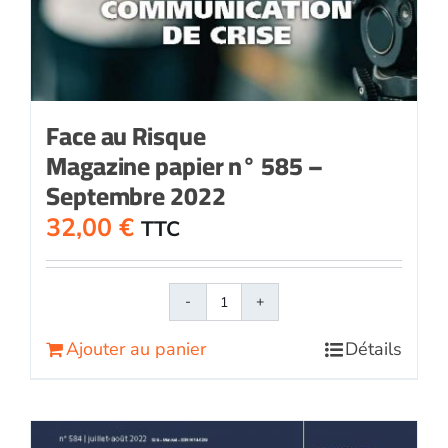
Face au Risque
Magazine papier n° 585 –
Septembre 2022
32,00
€
TTC
quantité
de
Ajouter au panier
Détails
Face
au
RisqueMagazine
papier