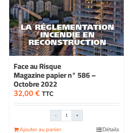
Face au Risque
Magazine papier n° 586 –
Octobre 2022
32,00
€
TTC
quantité
de
Ajouter au panier
Détails
Face