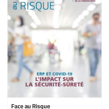
Juillet-
août
2021
Face au Risque