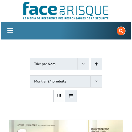
Passer
au
contenu
Trier par
Nom
Montrer
24 produits