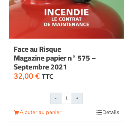
Face au Risque
Magazine papier n° 575 –
Septembre 2021
32,00
€
TTC
quantité
de
Ajouter au panier
Détails
Face
au
RisqueMagazine