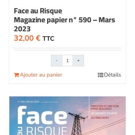
Face au Risque
Magazine papier n° 590 – Mars
2023
32,00
€
TTC
quantité
de
Ajouter au panier
Détails
Face
au
RisqueMagazine
papier
n°
590
-
Mars
2023