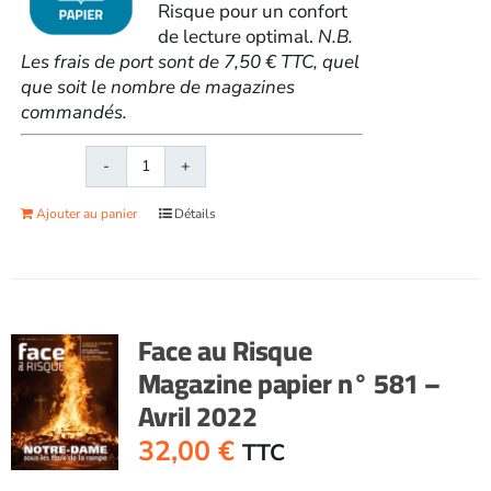
Risque pour un confort
de lecture optimal.
N.B.
Les frais de port sont de 7,50 € TTC, quel
que soit le nombre de magazines
commandés.
quantité
de
Ajouter au panier
Détails
Face
au
RisqueMagazine
papier
n°
Face au Risque
580
Magazine papier n° 581 –
-
Avril 2022
Mars
2022
32,00
€
TTC