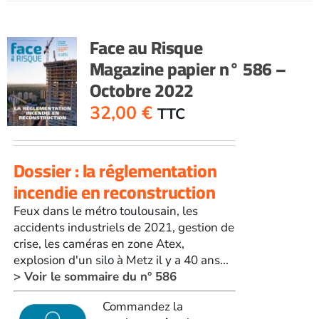
RisqueMagazine
papier
n°
Face au Risque
585
Magazine papier n° 586 –
-
Octobre 2022
Septembre
2022
32,00
€
TTC
Dossier : la réglementation
incendie en reconstruction
Feux dans le métro toulousain, les
accidents industriels de 2021, gestion de
crise, les caméras en zone Atex,
explosion d'un silo à Metz il y a 40 ans...
> Voir le sommaire du n° 586
Commandez la