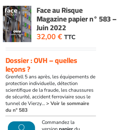
n°
Face au Risque
582
Magazine papier n° 583 –
-
Juin 2022
Mai
2022
32,00
€
TTC
Dossier : OVH – quelles
leçons ?
Grenfell 5 ans après, les équipements de
protection individuelle, détection
scientifique de la fraude, les chaussures
de sécurité, accident ferroviaire sous le
tunnel de Vierzy...
> Voir le sommaire
du n° 583
Commandez la
version
papier
du