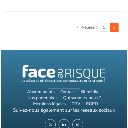
au
RisqueMagazine
papier
n°
Précédent
1
2
588
-
Décembre
2022-
janvier
2023
Abonnements
Contact
Kit média
Nos partenaires
Qui sommes-nous ?
Mentions légales
CGV
RGPD
Suivez-nous également sur les réseaux sociaux