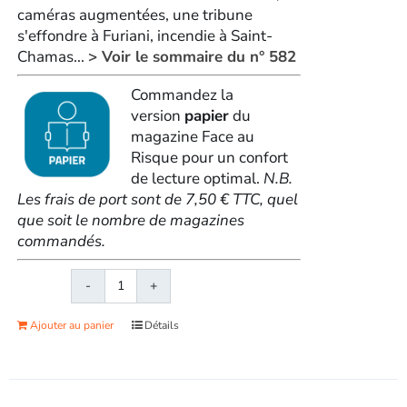
caméras augmentées, une tribune
s'effondre à Furiani, incendie à Saint-
Chamas...
> Voir le sommaire du n° 582
Commandez la
version
papier
du
magazine Face au
Risque pour un confort
de lecture optimal.
N.B.
Les frais de port sont de 7,50 € TTC, quel
que soit le nombre de magazines
commandés.
quantité
de
Ajouter au panier
Détails
Face
au
RisqueMagazine
papier