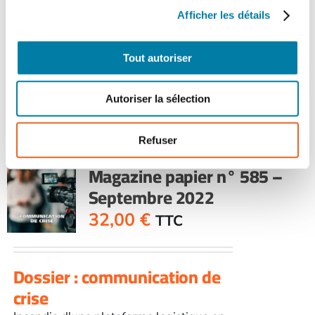
commandés.
Afficher les détails
quantité
Tout autoriser
de
Ajouter au panier
Détails
Face
au
Autoriser la sélection
RisqueMagazine
papier
n°
Refuser
Face au Risque
584
Magazine papier n° 585 –
-
Septembre 2022
Juillet-
août
32,00
€
TTC
2022
Dossier : communication de
crise