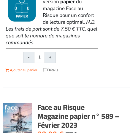
version
papier
du
magazine Face au
Risque pour un confort
de lecture optimal.
N.B.
Les frais de port sont de 7,50 € TTC, quel
que soit le nombre de magazines
commandés.
quantité
de
Ajouter au panier
Détails
Face
au
RisqueMagazine
papier
n°
Face au Risque
586
Magazine papier n° 589 –
-
Février 2023
Octobre
2022