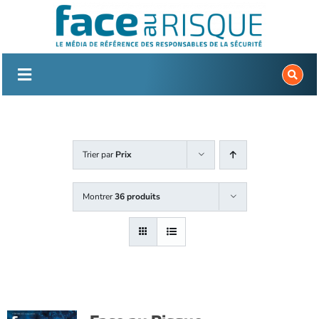
Passer
au
contenu
Trier par
Prix
Montrer
36 produits