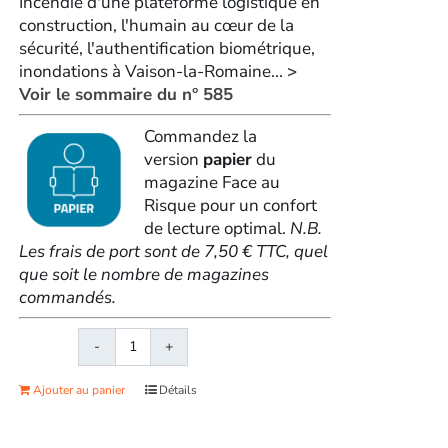
Incendie d'une plateforme logistique en
construction, l'humain au cœur de la
sécurité, l'authentification biométrique,
inondations à Vaison-la-Romaine...
>
Voir le sommaire du n° 585
Commandez la
version
papier
du
magazine Face au
Risque pour un confort
de lecture optimal.
N.B.
Les frais de port sont de 7,50 € TTC, quel
que soit le nombre de magazines
commandés.
quantité
de
Ajouter au panier
Détails
Face
au