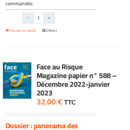
commandés.
quantité
de
Ajouter au panier
Détails
Face
au
RisqueMagazine
papier
n°
Face au Risque
589
Magazine papier n° 588 –
-
Décembre 2022-janvier
Février
2023
2023
32,00
€
TTC
Dossier : panorama des