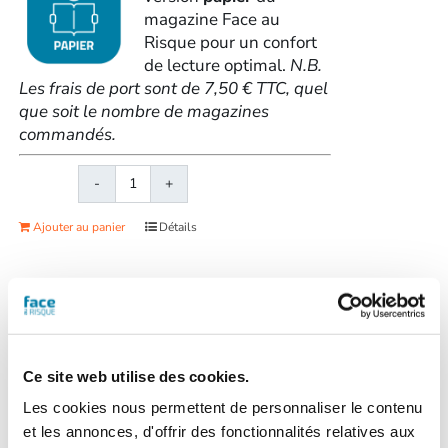
magazine Face au
Risque pour un confort
de lecture optimal.
N.B.
Les frais de port sont de 7,50 € TTC, quel
que soit le nombre de magazines
commandés.
quantité
de
Ajouter au panier
Détails
Face
au
RisqueMagazine
papier
n°
Face au Risque
583
Magazine papier n° 584 –
-
Ce site web utilise des cookies.
Juillet-août 2022
Juin
Les cookies nous permettent de personnaliser le contenu
2022
et les annonces, d'offrir des fonctionnalités relatives aux
32,00
€
TTC