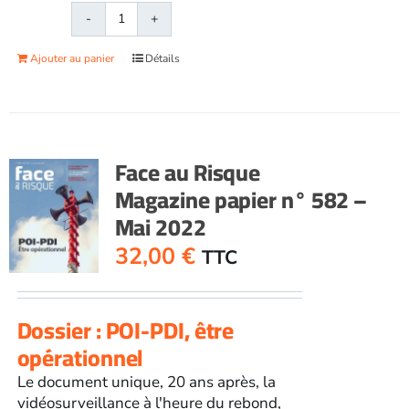
quantité
de
Ajouter au panier
Détails
Face
au
RisqueMagazine
papier
n°
Face au Risque
581
Magazine papier n° 582 –
-
Mai 2022
Avril
2022
32,00
€
TTC
Dossier : POI-PDI, être
opérationnel
Le document unique, 20 ans après, la
vidéosurveillance à l'heure du rebond,