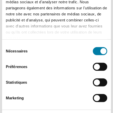
médias sociaux et d'analyser notre trafic. Nous
partageons également des informations sur l'utilisation de
notre site avec nos partenaires de médias sociaux, de
Dossier : reconnaissance
publicité et d'analyse, qui peuvent combiner celles-ci
faciale
avec d'autres informations que vous leur avez fournies
ou qu'ils ont collectées lors de votre utilisation de leurs
Le Barpi a 30 ans, les dispositifs
services.
antichute, bonnes pratiques chez
l'imprimeur, des dojos sécurité, explosion
Sélection
de l'Ocean Liberty à Brest, incendie du
Nécessaires
du
cinéma Le Select...
> Voir le sommaire
consentement
du n° 584
Préférences
Commandez la
version
papier
du
Statistiques
magazine Face au
Risque pour un confort
de lecture optimal.
N.B.
Marketing
Les frais de port sont de 7,50 € TTC, quel
que soit le nombre de magazines