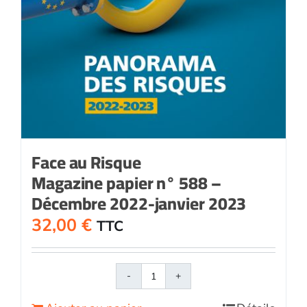
Face au Risque
Magazine papier n° 588 –
Décembre 2022-janvier 2023
32,00
€
TTC
quantité
de