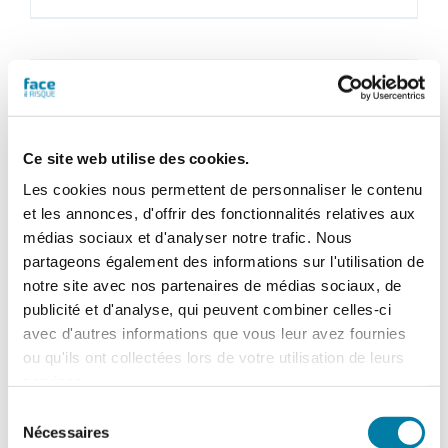
au
RisqueMagazine
papier
n°
583
-
Juin
Ce site web utilise des cookies.
2022
Les cookies nous permettent de personnaliser le contenu
et les annonces, d'offrir des fonctionnalités relatives aux
médias sociaux et d'analyser notre trafic. Nous
partageons également des informations sur l'utilisation de
notre site avec nos partenaires de médias sociaux, de
publicité et d'analyse, qui peuvent combiner celles-ci
avec d'autres informations que vous leur avez fournies
ou qu'ils ont collectées lors de votre utilisation de leurs
services.
Sélection
Nécessaires
du