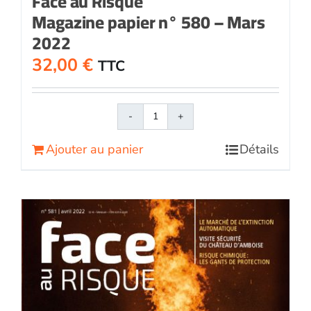
Face au Risque
Magazine papier n° 580 – Mars
2022
32,00
€
TTC
quantité
de
Ajouter au panier
Détails
Face
au
RisqueMagazine
papier
n°
580
-
Mars
2022