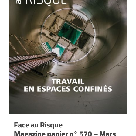
2021
Face au Risque
Magazine papier n° 570 – Mars