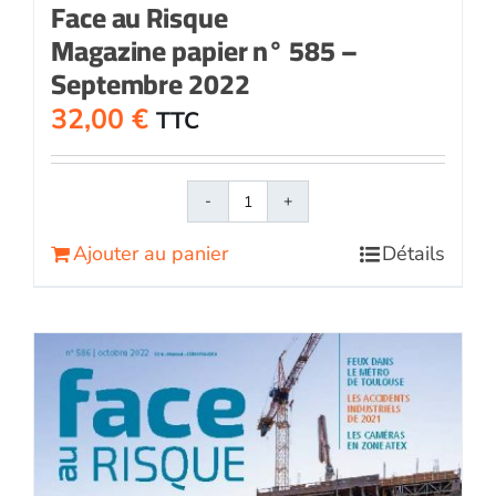
Face au Risque
Magazine papier n° 585 –
Septembre 2022
32,00
€
TTC
quantité
de
Ajouter au panier
Détails
Face
au
RisqueMagazine
papier
n°
585
-
Septembre
2022