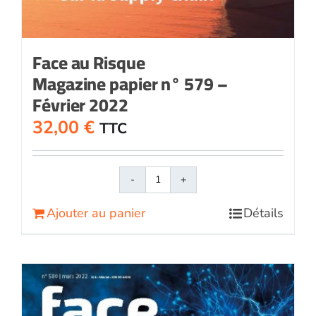
Face au Risque
Magazine papier n° 579 –
Février 2022
32,00
€
TTC
quantité
de
Ajouter au panier
Détails
Face
au
RisqueMagazine
papier
n°
579