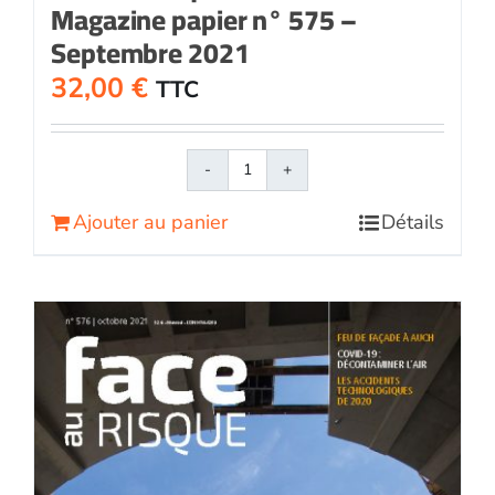
Magazine papier n° 575 –
Septembre 2021
32,00
€
TTC
quantité
de
Ajouter au panier
Détails
Face
au
RisqueMagazine
papier
n°
575
-
Septembre
2021