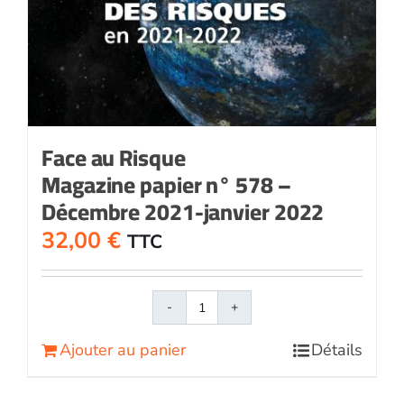
Face au Risque
Magazine papier n° 578 –
Décembre 2021-janvier 2022
32,00
€
TTC
quantité
de
Ajouter au panier
Détails
Face
au
RisqueMagazine