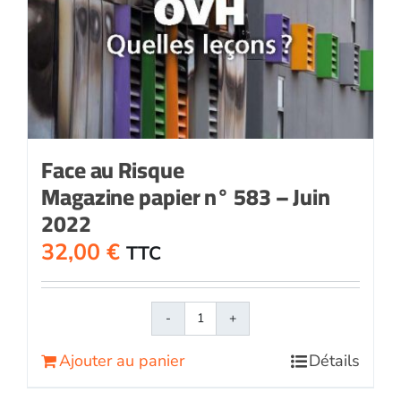
Face au Risque
Magazine papier n° 583 – Juin
2022
32,00
€
TTC
quantité
de
Ajouter au panier
Détails
Face
au