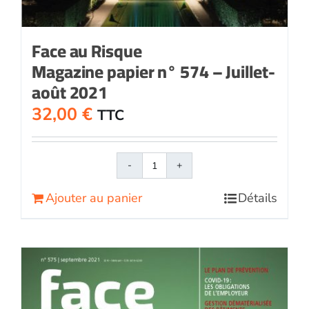
Face au Risque
Magazine papier n° 574 – Juillet-
août 2021
32,00
€
TTC
quantité
de
Ajouter au panier
Détails
Face
au
RisqueMagazine
papier
n°
574
-