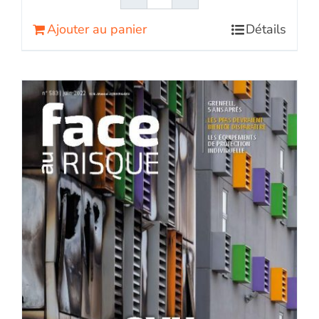
quantité
de
Ajouter au panier
Détails
Face
au
RisqueMagazine
papier
n°
582
-
Mai
2022