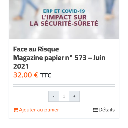
Face au Risque
Magazine papier n° 573 – Juin
2021
32,00
€
TTC
quantité
de
Ajouter au panier
Détails
Face
au
RisqueMagazine