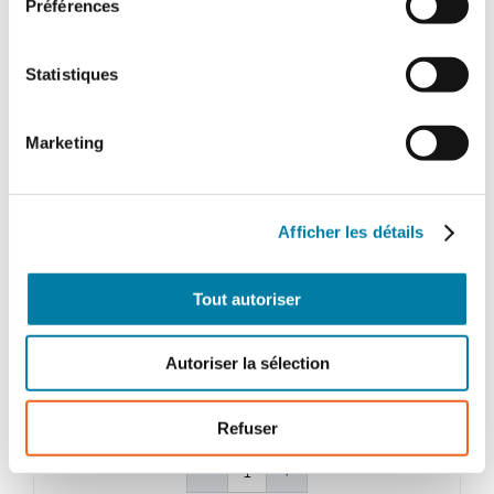
Préférences
Statistiques
Marketing
Afficher les détails
Face au Risque
Tout autoriser
Magazine papier n° 577 –
Novembre 2021
Autoriser la sélection
32,00
€
TTC
Refuser
quantité