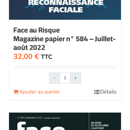
Face au Risque
Magazine papier n° 584 – Juillet-
août 2022
32,00
€
TTC
quantité
de
Ajouter au panier
Détails
Face
au
RisqueMagazine
papier
n°
584