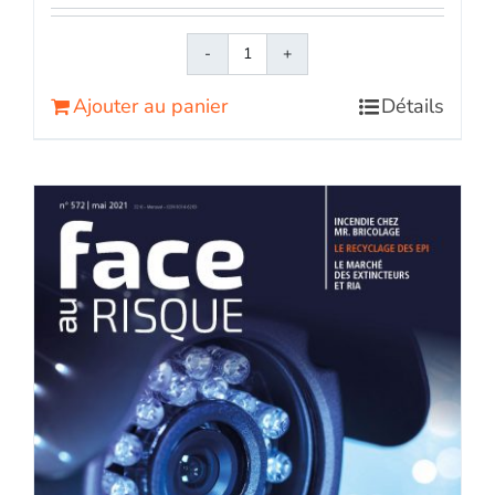
quantité
de
Ajouter au panier
Détails
Face
au
RisqueMagazine
papier
n°
571
-
Avril
2021