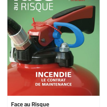
Juillet-
août
2021
Face au Risque