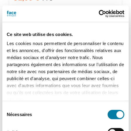
quantité
de
Ajouter au panier
Détails
Ce site web utilise des cookies.
Face
au
Les cookies nous permettent de personnaliser le contenu
RisqueMagazine
et les annonces, d'offrir des fonctionnalités relatives aux
papier
médias sociaux et d'analyser notre trafic. Nous
n°
partageons également des informations sur l'utilisation de
576
notre site avec nos partenaires de médias sociaux, de
-
publicité et d'analyse, qui peuvent combiner celles-ci
Octobre
avec d'autres informations que vous leur avez fournies
2021
ou qu'ils ont collectées lors de votre utilisation de leurs
services.
Sélection
Nécessaires
du
consentement