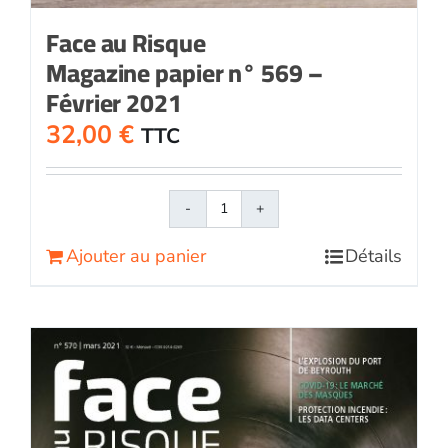
Face au Risque
Magazine papier n° 569 –
Février 2021
32,00
€
TTC
quantité
de
Ajouter au panier
Détails
Face
au
RisqueMagazine
papier
n°
569
-
Février