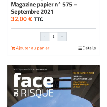
Magazine papier n° 575 –
Septembre 2021
32,00
€
TTC
quantité
de
Ajouter au panier
Détails
Face
au
RisqueMagazine
papier
n°
575
-
Septembre
2021