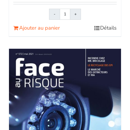
quantité
de
Ajouter au panier
Détails
Face
au
RisqueMagazine
papier
n°
571
-
Avril
2021