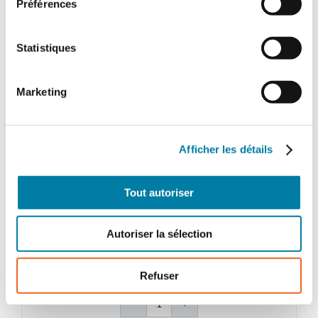
Préférences
Statistiques
Marketing
Afficher les détails
Face au Risque
Tout autoriser
Magazine papier n° 577 –
Novembre 2021
Autoriser la sélection
32,00
€
TTC
Refuser
quantité