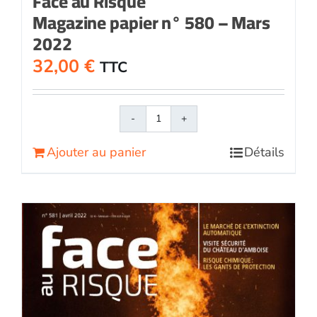
Face au Risque
Magazine papier n° 580 – Mars
2022
32,00
€
TTC
quantité
de
Ajouter au panier
Détails
Face
au
RisqueMagazine
papier
n°
580
-
Mars
2022