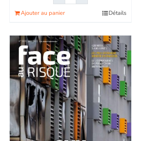
quantité
de
Ajouter au panier
Détails
Face
au
RisqueMagazine
papier
n°
582
-
Mai
2022