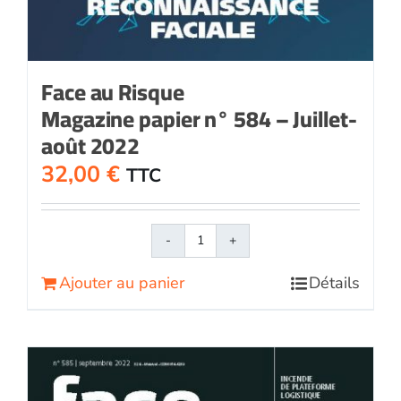
Face au Risque
Magazine papier n° 584 – Juillet-
août 2022
32,00
€
TTC
quantité
de
Ajouter au panier
Détails
Face
au
RisqueMagazine
papier
n°
584