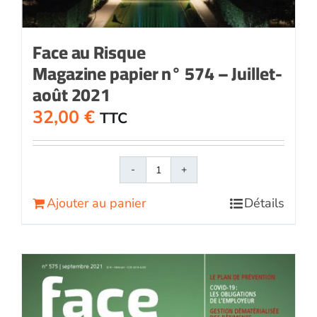
Face au Risque
Magazine papier n° 574 – Juillet-
août 2021
32,00
€
TTC
quantité
de
Ajouter au panier
Détails
Face
au
RisqueMagazine
papier
n°
574
-