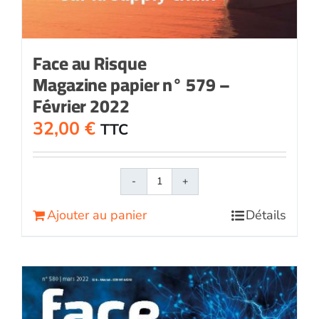
Face au Risque
Magazine papier n° 579 –
Février 2022
32,00
€
TTC
quantité
de
Ajouter au panier
Détails
Face
au
RisqueMagazine
papier
n°
579