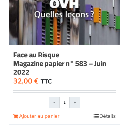
Face au Risque
Magazine papier n° 583 – Juin
2022
32,00
€
TTC
quantité
de
Ajouter au panier
Détails
Face
au