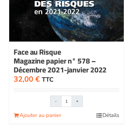
Face au Risque
Magazine papier n° 578 –
Décembre 2021-janvier 2022
32,00
€
TTC
quantité
de
Ajouter au panier
Détails
Face
au
RisqueMagazine