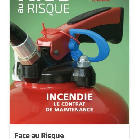
Juillet-
août
2021
Face au Risque