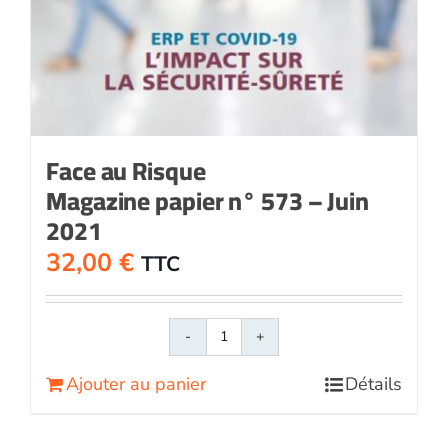
Face au Risque
Magazine papier n° 573 – Juin
2021
32,00
€
TTC
quantité
de
Ajouter au panier
Détails
Face
au
RisqueMagazine