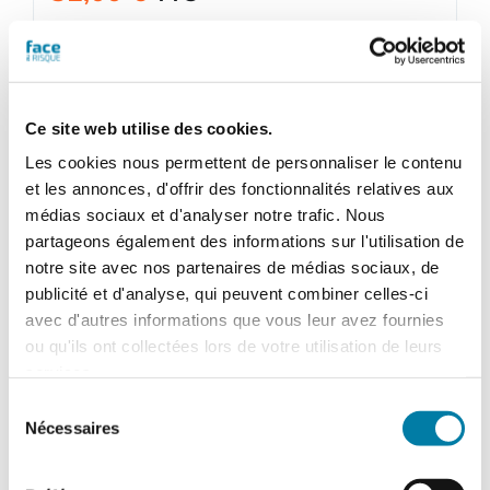
quantité
de
Ajouter au panier
Détails
Ce site web utilise des cookies.
Face
au
Les cookies nous permettent de personnaliser le contenu
RisqueMagazine
et les annonces, d'offrir des fonctionnalités relatives aux
papier
médias sociaux et d'analyser notre trafic. Nous
n°
partageons également des informations sur l'utilisation de
576
notre site avec nos partenaires de médias sociaux, de
-
publicité et d'analyse, qui peuvent combiner celles-ci
Octobre
avec d'autres informations que vous leur avez fournies
2021
ou qu'ils ont collectées lors de votre utilisation de leurs
services.
Sélection
Nécessaires
du
consentement