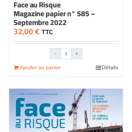
Face au Risque
Magazine papier n° 585 –
Septembre 2022
32,00
€
TTC
quantité
de
Ajouter au panier
Détails
Face
au
RisqueMagazine
papier
n°
585
-
Septembre
2022