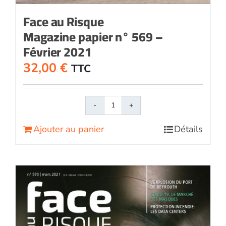
Face au Risque
Magazine papier n° 569 –
Février 2021
32,00
€
TTC
quantité
de
Ajouter au panier
Détails
Face
au
RisqueMagazine
papier
n°
569
-
Février