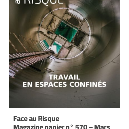
2021
Face au Risque
Magazine papier n° 570 – Mars