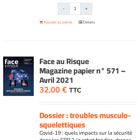
quantité
de
Ajouter au panier
Détails
Face
au
RisqueMagazine
papier
n°
Face au Risque
570
Magazine papier n° 571 –
-
Avril 2021
Mars
2021
32,00
€
TTC
Dossier : troubles musculo-
squelettiques
Covid-19 : quels impacts sur la sécurité