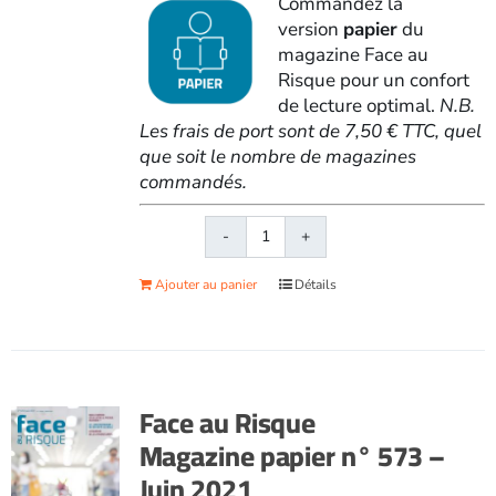
Commandez la
version
papier
du
magazine Face au
Risque pour un confort
de lecture optimal.
N.B.
Les frais de port sont de 7,50 € TTC, quel
que soit le nombre de magazines
commandés.
quantité
de
Ajouter au panier
Détails
Face
au
RisqueMagazine
papier
n°
Face au Risque
572
Magazine papier n° 573 –
-
Juin 2021
Mai