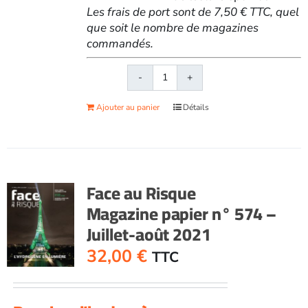
Les frais de port sont de 7,50 € TTC, quel
que soit le nombre de magazines
commandés.
quantité
de
Ajouter au panier
Détails
Face
au
RisqueMagazine
papier
n°
Face au Risque
573
Magazine papier n° 574 –
-
Juillet-août 2021
Juin
2021
32,00
€
TTC