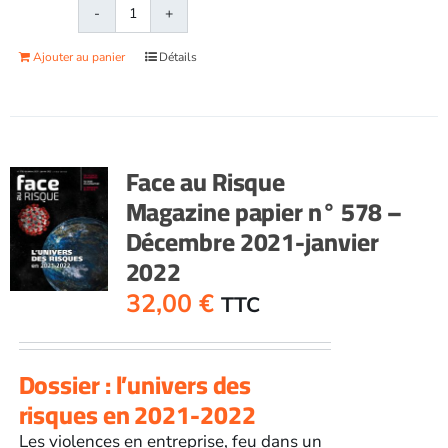
quantité
de
Ajouter au panier
Détails
Face
au
RisqueMagazine
papier
n°
Face au Risque
577
Magazine papier n° 578 –
-
Décembre 2021-janvier
Novembre
2021
2022
32,00
€
TTC
Dossier : l’univers des
risques en 2021-2022
Les violences en entreprise, feu dans un