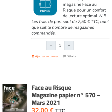
magazine Face au
Risque pour un confort
de lecture optimal.
N.B.
Les frais de port sont de 7,50 € TTC, quel
que soit le nombre de magazines
commandés.
quantité
de
Ajouter au panier
Détails
Face
au
RisqueMagazine
papier
n°
Face au Risque
569
Magazine papier n° 570 –
-
Mars 2021
Février
2021
32,00
€
TTC