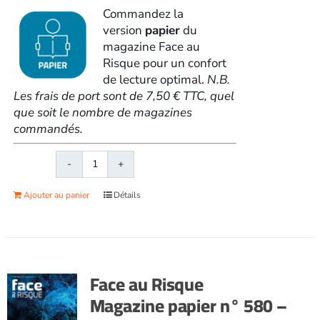
Commandez la
version
papier
du
magazine Face au
Risque pour un confort
de lecture optimal.
N.B.
Les frais de port sont de 7,50 € TTC, quel
que soit le nombre de magazines
commandés.
quantité
de
Ajouter au panier
Détails
Face
au
RisqueMagazine
papier
n°
Face au Risque
579
Magazine papier n° 580 –
-
Février