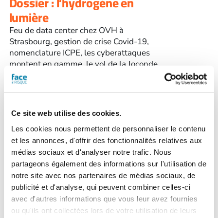
Dossier : l’hydrogène en
lumière
Feu de data center chez OVH à
Strasbourg, gestion de crise Covid-19,
nomenclature ICPE, les cyberattaques
montent en gamme, le vol de la Joconde
il y a 110 ans, l'accident de Seveso...
>
Voir le sommaire du n° 574
Commandez la
Ce site web utilise des cookies.
version
papier
du
magazine Face au
Les cookies nous permettent de personnaliser le contenu
Risque pour un confort
et les annonces, d'offrir des fonctionnalités relatives aux
de lecture optimal.
N.B.
médias sociaux et d'analyser notre trafic. Nous
Les frais de port sont de 7,50 € TTC, quel
partageons également des informations sur l'utilisation de
que soit le nombre de magazines
notre site avec nos partenaires de médias sociaux, de
commandés.
publicité et d'analyse, qui peuvent combiner celles-ci
avec d'autres informations que vous leur avez fournies
ou qu'ils ont collectées lors de votre utilisation de leurs
quantité