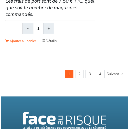
Les frais de port sont de 7,50 € TTC, quel
que soit le nombre de magazines
commandés.
quantité
de
Ajouter au panier
Détails
Face
au
RisqueMagazine
papier
n°
1
2
3
4
Suivant
580
-
Mars
2022