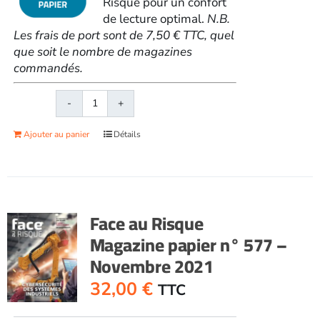
Risque pour un confort
de lecture optimal.
N.B.
Les frais de port sont de 7,50 € TTC, quel
que soit le nombre de magazines
commandés.
quantité
de
Ajouter au panier
Détails
Face
au
RisqueMagazine
papier
n°
Face au Risque
576
Magazine papier n° 577 –
-
Novembre 2021
Octobre
2021
32,00
€
TTC