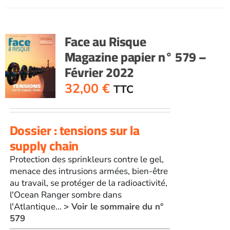
RisqueMagazine
papier
n°
Face au Risque
578
Magazine papier n° 579 –
-
Février 2022
Décembre
2021-
32,00
€
TTC
janvier
2022
Dossier : tensions sur la
supply chain
Protection des sprinkleurs contre le gel,
menace des intrusions armées, bien-être
au travail, se protéger de la radioactivité,
l'Ocean Ranger sombre dans
l'Atlantique...
> Voir le sommaire du n°
579