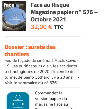
Face au Risque
575
Magazine papier n° 576 –
-
Octobre 2021
Septembre
2021
32,00
€
TTC
Dossier : sûreté des
chantiers
Feu de façade de cinéma à Auch, Covid-
19 : les purificateurs d'air, les accidents
technologiques de 2020, l'incendie du
tunnel de Saint-Gothard il y a 20 ans...
>
Voir le sommaire du n° 576
Commandez la
version
papier
du
magazine Face au