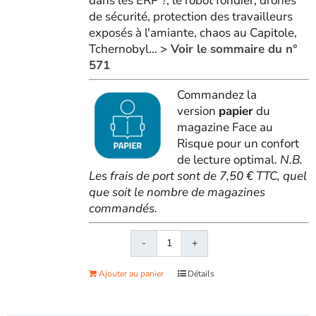
dans les ERP ?, le robot fondier, drones
de sécurité, protection des travailleurs
exposés à l'amiante, chaos au Capitole,
Tchernobyl...
> Voir le sommaire du n°
571
Commandez la
version
papier
du
magazine Face au
Risque pour un confort
de lecture optimal.
N.B.
Les frais de port sont de 7,50 € TTC, quel
que soit le nombre de magazines
commandés.
quantité
de
Ajouter au panier
Détails
Face
au
RisqueMagazine