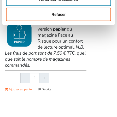
la fraude interne, la catastrophe d'AZF il
y a 20 ans...
> Voir le sommaire du n°
575
Refuser
Commandez la
version
papier
du
magazine Face au
Risque pour un confort
de lecture optimal.
N.B.
Les frais de port sont de 7,50 € TTC, quel
que soit le nombre de magazines
commandés.
quantité
de
Ajouter au panier
Détails
Face
au
RisqueMagazine
papier
n°