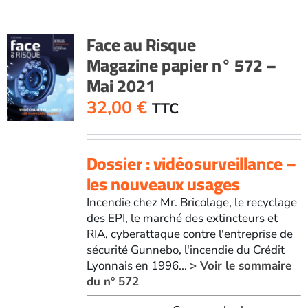
papier
n°
Face au Risque
571
Magazine papier n° 572 –
-
Mai 2021
Avril
2021
32,00
€
TTC
Dossier : vidéosurveillance –
les nouveaux usages
Incendie chez Mr. Bricolage, le recyclage
des EPI, le marché des extincteurs et
RIA, cyberattaque contre l'entreprise de
sécurité Gunnebo, l'incendie du Crédit
Lyonnais en 1996...
> Voir le sommaire
du n° 572