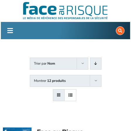
Passer
au
contenu
Trier par
Nom
Montrer
12 produits