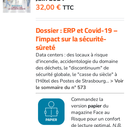
2021
32,00
€
TTC
Dossier : ERP et Covid-19 –
l’impact sur la sécurité-
sûreté
Data centers : des locaux à risque
d'incendie, accidentologie du domaine
des déchets, le "discontinuum" de
sécurité globale, le "casse du siècle" à
l'Hôtel des Postes de Strasbourg...
> Voir
le sommaire du n° 573
Commandez la
version
papier
du
magazine Face au
Risque pour un confort
de lecture optimal.
N.B.