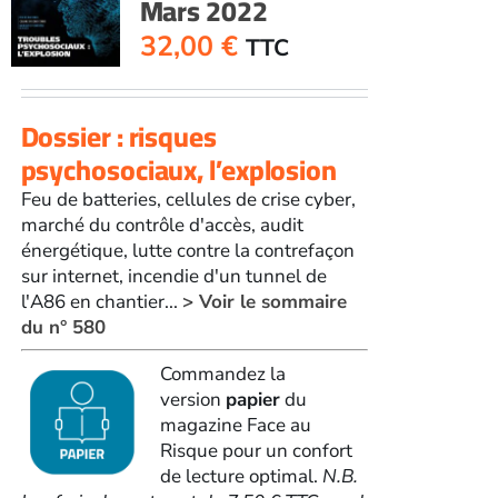
Mars 2022
2022
32,00
€
TTC
Dossier : risques
psychosociaux, l’explosion
Feu de batteries, cellules de crise cyber,
marché du contrôle d'accès, audit
énergétique, lutte contre la contrefaçon
sur internet, incendie d'un tunnel de
l'A86 en chantier...
> Voir le sommaire
du n° 580
Commandez la
version
papier
du
magazine Face au
Risque pour un confort
de lecture optimal.
N.B.