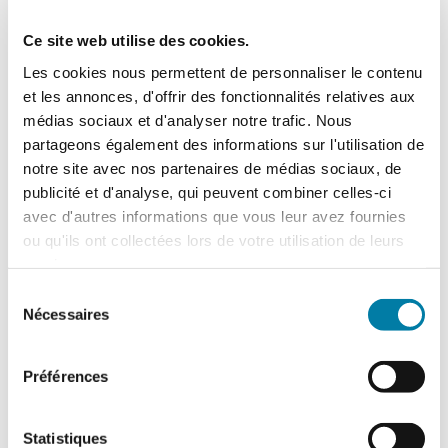
Ce site web utilise des cookies.
Face au Risque
Les cookies nous permettent de personnaliser le contenu
Magazine papier n° 574 – Juillet-
et les annonces, d'offrir des fonctionnalités relatives aux
août 2021
médias sociaux et d'analyser notre trafic. Nous
partageons également des informations sur l'utilisation de
32,00
€
TTC
notre site avec nos partenaires de médias sociaux, de
publicité et d'analyse, qui peuvent combiner celles-ci
avec d'autres informations que vous leur avez fournies
ou qu'ils ont collectées lors de votre utilisation de leurs
quantité
services.
de
Ajouter au panier
Détails
Face
Sélection
Nécessaires
au
du
RisqueMagazine
consentement
papier
Préférences
n°
574
-
Statistiques