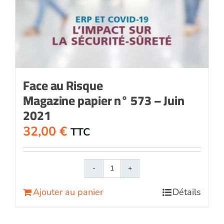
Face au Risque
Magazine papier n° 573 – Juin
2021
32,00
€
TTC
quantité
de
Ajouter au panier
Détails
Face
au
RisqueMagazine