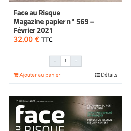
Face au Risque
Magazine papier n° 569 –
Février 2021
32,00
€
TTC
quantité
de
Ajouter au panier
Détails
Face
au
RisqueMagazine
papier
n°
569
-
Février