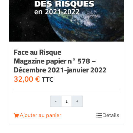
Face au Risque
Magazine papier n° 578 –
Décembre 2021-janvier 2022
32,00
€
TTC
quantité
de
Ajouter au panier
Détails
Face
au
RisqueMagazine