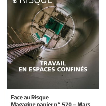
2021
Face au Risque
Magazine papier n° 570 – Mars