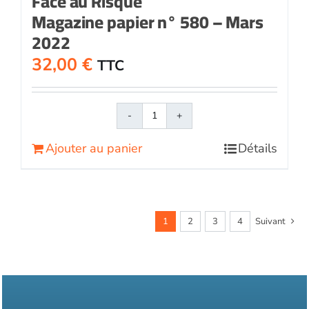
Face au Risque
Magazine papier n° 580 – Mars
2022
32,00
€
TTC
quantité
de
Ajouter au panier
Détails
Face
au
RisqueMagazine
papier
n°
1
2
3
4
Suivant
580
-
Mars
2022