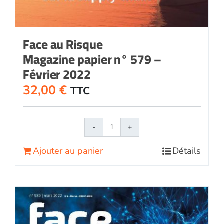
Face au Risque
Magazine papier n° 579 –
Février 2022
32,00
€
TTC
quantité
de
Ajouter au panier
Détails
Face
au
RisqueMagazine
papier
n°
579