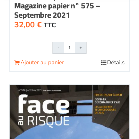
Magazine papier n° 575 –
Septembre 2021
32,00
€
TTC
quantité
de
Ajouter au panier
Détails
Face
au
RisqueMagazine
papier
n°
575
-
Septembre
2021