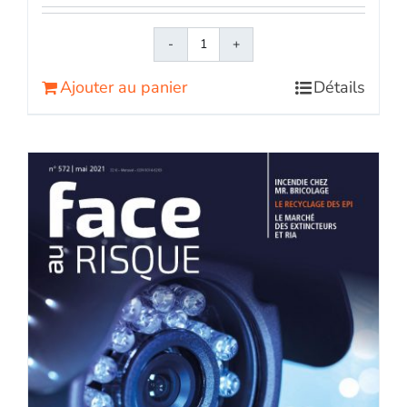
quantité
de
Ajouter au panier
Détails
Face
au
RisqueMagazine
papier
n°
571
-
Avril
2021