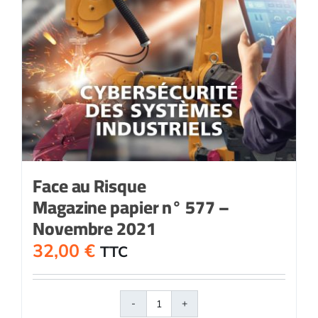
Face au Risque
Magazine papier n° 577 –
Novembre 2021
32,00
€
TTC
quantité