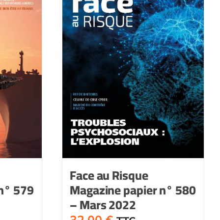
576
-
bre
Octobre
2021
Face au Risque
n° 579
Magazine papier n° 580
– Mars 2022