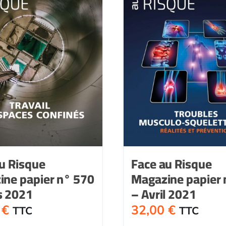
u Risque
Face au Risque
ine papier n° 570
Magazine papier 
s 2021
– Avril 2021
0
€
32,00
€
TTC
TTC