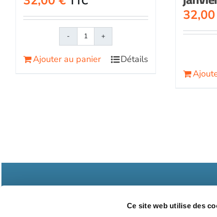
32,00
€
TTC
32,0
quantité
de
Ajouter au panier
Détails
Face
Ajoute
au
RisqueMagazine
papier
n°
577
-
Novembre
2021
Ce site web utilise des co