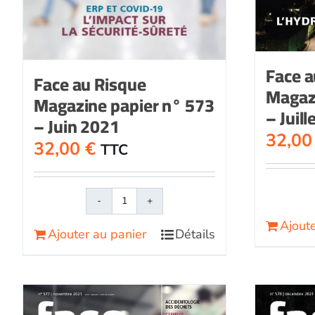
Face a
Face au Risque
Magaz
Magazine papier n° 573
– Juil
– Juin 2021
32,0
32,00
€
TTC
quantité
de
Ajoute
Ajouter au panier
Détails
Face
au
RisqueMagazine
papier
n°