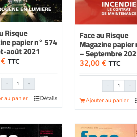
u Risque
Face au Risque
ine papier n° 574
Magazine papier 
let-août 2021
– Septembre 202
0
€
TTC
32,00
€
TTC
quantité
quantit
de
de
r au panier
Détails
Ajouter au panier
Face
Face
au
au
RisqueMagazine
Risque
papier
papier
n°
n°
574