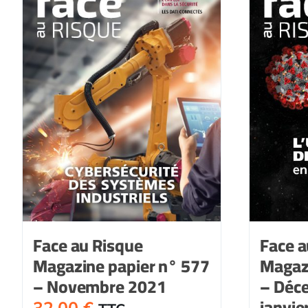
573
-
Juin
2021
Face au Risque
Face a
Magazine papier n° 577
Magaz
– Novembre 2021
– Déc
janvie