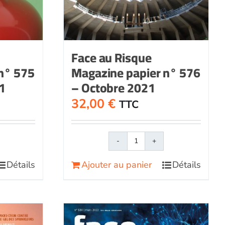
Face au Risque
n° 575
Magazine papier n° 576
1
– Octobre 2021
32,00
€
TTC
é
quantité
de
Détails
Ajouter au panier
Détails
Face
au
Magazine
RisqueMagazine
papier
n°