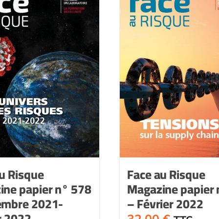
575
-
-
Juillet-
Septem
août
2021
2021
u Risque
Face au Risque
ine papier n° 578
Magazine papier 
embre 2021-
– Février 2022
r 2022