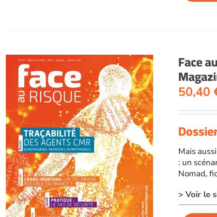
Face a
Magazi
50,40
Dossier
Mais aussi
: un scéna
Nomad, fi
> Voir le