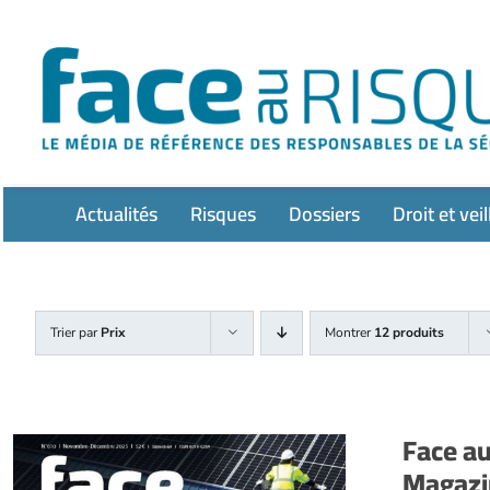
Passer
au
contenu
Actualités
Risques
Dossiers
Droit et veil
Trier par
Prix
Montrer
12 produits
Face a
Magazi