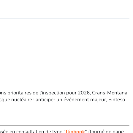
tions prioritaires de l’inspection pour 2026, Crans-Montana
risque nucléaire : anticiper un événement majeur, Sinteso
sée en consultation de type "
flipbook
" (tourné de page,