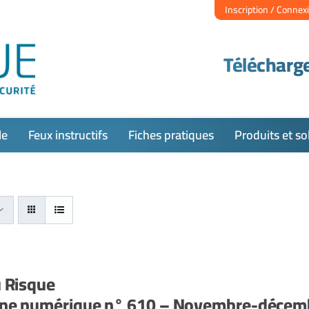
Inscription / Connex
Télécharge
le
Feux instructifs
Fiches pratiques
Produits et so
u Risque
ne numérique n° 610 – Novembre-décem