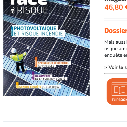
46,80
Dossier
Mais aussi
risque ami
enquête eu
> Voir le