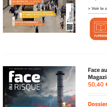
> Voir le
Face a
Magazin
50,40
Dossier