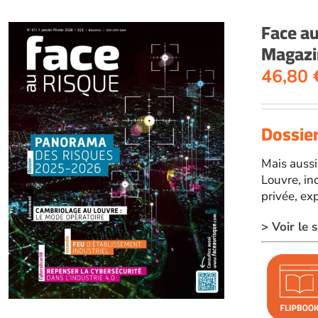
Face a
Magazi
46,80
Dossie
Mais aussi
Louvre, in
privée, exp
> Voir le