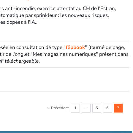
 anti-incendie, exercice attentat au CH de l'Estran,
utomatique par sprinkleur : les nouveaux risques,
s dopées à l'IA...
sée en consultation de type "
flipbook
" (tourné de page,
tir de l'onglet "Mes magazines numériques" présent dans
PDF téléchargeable
.
Précédent
1
…
5
6
7