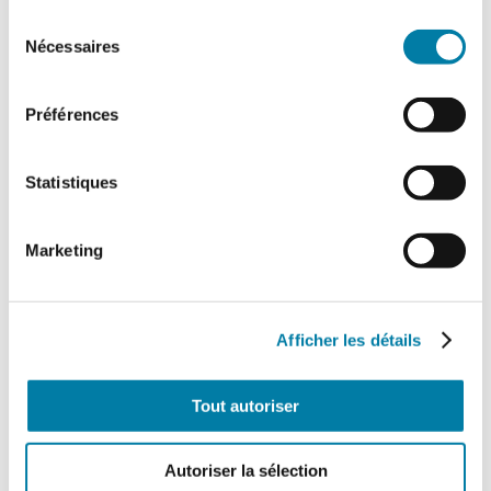
Sélection
Nécessaires
du
consentement
Préférences
Statistiques
Face au Risque
Marketing
Magazine numérique n° 599 –
Janvier-février 2024
28,80
€
Afficher les détails
TTC
Tout autoriser
Ajouter au panier
Détails
Autoriser la sélection