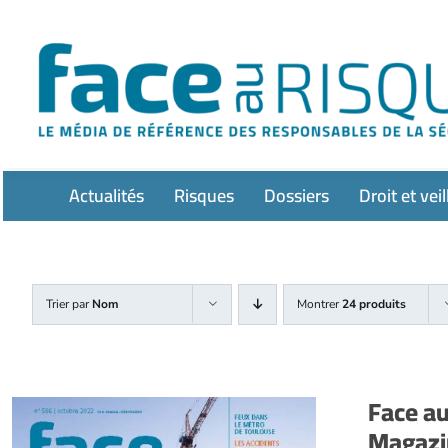
Passer
au
contenu
Actualités
Risques
Dossiers
Droit et veil
Trier par
Nom
Montrer
24 produits
Face a
Magazi