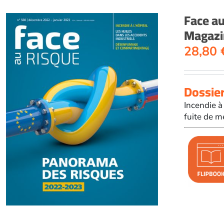
Face a
Magazi
28,80
Dossie
Incendie à
fuite de m