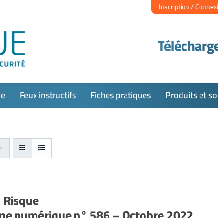
Inscription / Connex
Télécharge
le
Feux instructifs
Fiches pratiques
Produits et so
u Risque
ne numérique n° 586 – Octobre 2022