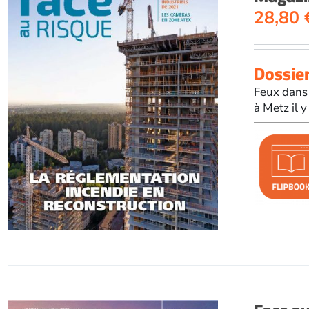
28,80
Dossier
Feux dans 
à Metz il y